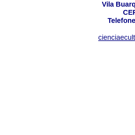
Vila Buar
CEP
Telefone
cienciaecul