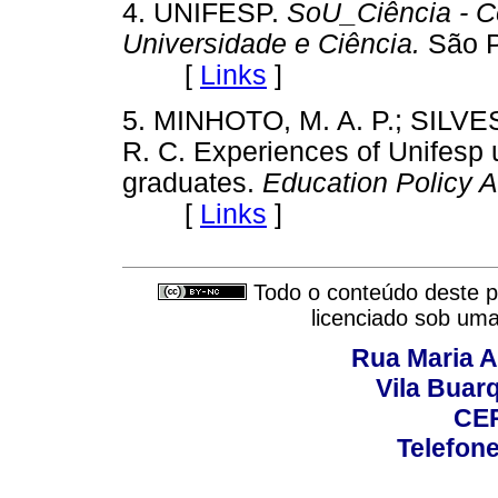
4. UNIFESP.
SoU_Ciência - C
Universidade e Ciência.
São P
[
Links
]
5. MINHOTO, M. A. P.; SILVE
R. C. Experiences of Unifesp 
graduates.
Education Policy A
[
Links
]
Todo o conteúdo deste pe
licenciado sob um
Rua Maria A
Vila Buar
CEP
Telefone