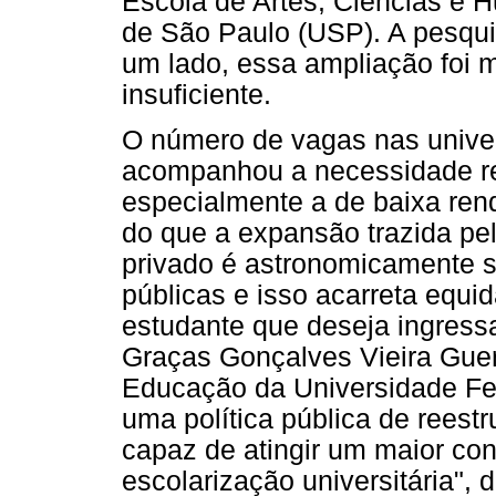
Escola de Artes, Ciências e
de São Paulo (USP). A pesqu
um lado, essa ampliação foi mu
insuficiente.
O número de vagas nas unive
acompanhou a necessidade rea
especialmente a de baixa re
do que a expansão trazida pe
privado é astronomicamente s
públicas e isso acarreta equ
estudante que deseja ingressa
Graças Gonçalves Vieira Guer
Educação da Universidade Fed
uma política pública de reestr
capaz de atingir um maior co
escolarização universitária",