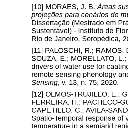
[10] MORAES, J. B.
Áreas sus
projeções para cenários de m
Dissertação (Mestrado em Pr
Sustentável) - Instituto de Fl
Rio de Janeiro, Seropédic
[11] PALOSCHI, R.; RAMOS, 
SOUZA, E.; MORELLATO, L.
drivers of water use for caat
remote sensing phenology an
Sensing
, v. 13, n. 75, 202
[12] OLMOS-TRUJILLO, E.; 
FERREIRA, H.; PACHECO-G
CAPETILLO, C.; AVILA-SAND
Spatio-Temporal response of ve
temperature in a semiarid reg