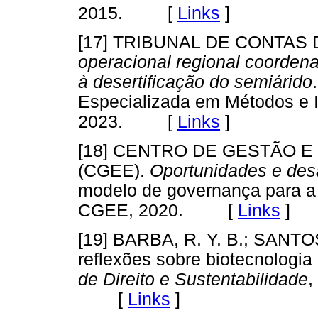
2015. [
Links
]
[17] TRIBUNAL DE CONTAS 
operacional regional coorden
à desertificação do semiárido
Especializada em Métodos e I
2023. [
Links
]
[18] CENTRO DE GESTÃO 
(CGEE).
Oportunidades e des
modelo de governança para a b
CGEE, 2020. [
Links
]
[19] BARBA, R. Y. B.; SANTOS
reflexões sobre biotecnologia 
de Direito e Sustentabilidade
,
[
Links
]