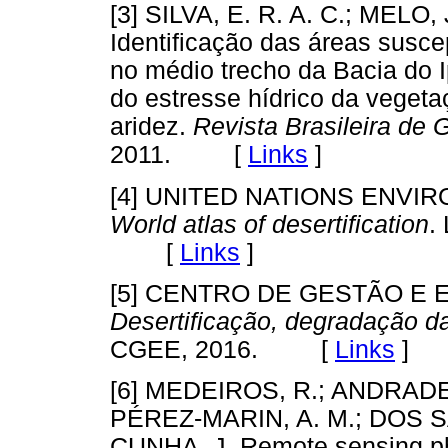
[3] SILVA, E. R. A. C.; MELO,
Identificação das áreas susce
no médio trecho da Bacia do 
do estresse hídrico da vegeta
aridez.
Revista Brasileira de 
2011. [
Links
]
[4] UNITED NATIONS ENV
World atlas of desertification
.
[
Links
]
[5] CENTRO DE GESTÃO E 
Desertificação, degradação da
CGEE, 2016. [
Links
]
[6] MEDEIROS, R.; ANDRADE
PÉREZ-MARIN, A. M.; DOS SAN
CUNHA, J. Remote sensing phe