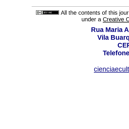
All the contents of this jo
under a
Creative 
Rua Maria A
Vila Buar
CEP
Telefone
cienciaecul