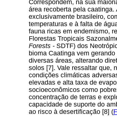
Correspondem, na sua maioria,
área recoberta pela caatinga
exclusivamente brasileiro, co
temperaturas e à falta de águ
fauna ricas em endemismo, re
Florestas Tropicais Sazonalm
Forests -
SDTF) dos Neotrópi
bioma Caatinga vem gerando 
diversas áreas, alterando dire
solos [7]. Vale ressaltar que,
condições climáticas adversa
elevadas e alta taxa de evap
socioeconômicos como pobrez
concentração de terras e exp
capacidade de suporte do amb
ao risco à desertificação [8] (
F