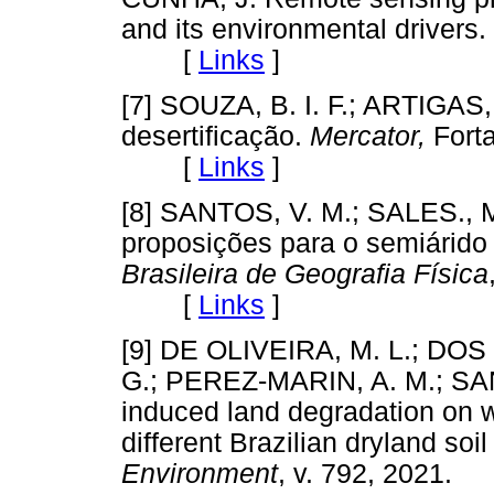
and its environmental drivers.
[
Links
]
[7] SOUZA, B. I. F.; ARTIGAS,
desertificação.
Mercator,
Forta
[
Links
]
[8] SANTOS, V. M.; SALES., M
proposições para o semiárido b
Brasileira de Geografia Física
[
Links
]
[9] DE OLIVEIRA, M. L.; DOS
G.; PEREZ-MARIN, A. M.; SAN
induced land degradation on w
different Brazilian dryland soi
Environment
, v. 792, 2021