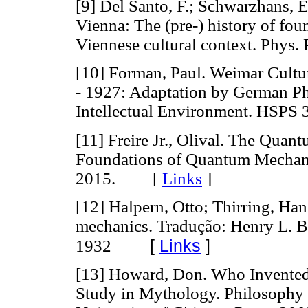
[9] Del Santo, F.; Schwarzhans, E
Vienna: The (pre-) history of fou
Viennese cultural context. Phys. P
[10] Forman, Paul. Weimar Cultu
- 1927: Adaptation by German Phy
Intellectual Environment. HSP
[11] Freire Jr., Olival. The Quan
Foundations of Quantum Mechani
2015. [
Links
]
[12] Halpern, Otto; Thirring, Ha
mechanics. Tradução: Henry L. 
[
Links
]
1932
[13] Howard, Don. Who Invented
Study in Mythology. Philosophy o