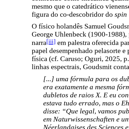
mesmo que o catedrático vienense
figura do co-descobridor do
spin
O físico holandês Samuel Goudsm
George Uhlenbeck (1900-1988), p
[iii]
narra
em palestra oferecida pa
papel desempenhado pelasorte e 
física (cf. Caruso; Oguri, 2025, p
linhas espectrais, Goudsmit cont
[...] uma fórmula para os du
era exatamente a mesma fór
dubletos de raios X. E eu con
estava tudo errado, mas o E
disse: “Que legal, vamos pub
em Naturwissenschaften e um
Néerlandaises des Sciences ex