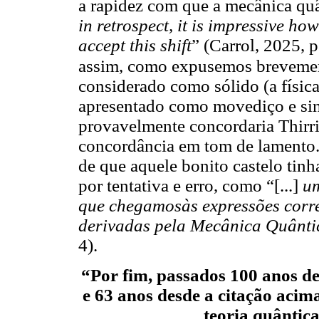
a rapidez com que a mecânica quân
in retrospect, it is impressive ho
accept this shift
” (Carrol, 2025, p
assim, como expusemos breveme
considerado como sólido (a física
apresentado como movediço e sin
provavelmente concordaria Thirrin
concordância em tom de lamento. 
de que aquele bonito castelo tin
por tentativa e erro, como “[...]
um
que chegamosàs expressões corre
derivadas pela Mecânica Quânti
4).
“Por fim, passados 100 anos d
e 63 anos desde a citação acima
teoria quântic