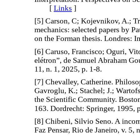
[
Links
]
[5] Carson, C; Kojevnikov, A.; T
mechanics: selected papers by P
on the Forman thesis. Londres:
[6] Caruso, Francisco; Oguri, Vit
elétron”, de Samuel Abraham Gou
11, n. 1, 2025, p. 1-8.
[7] Chevalley, Catherine. Philos
Gavroglu, K.; Stachel; J.; Wartof
the Scientific Community. Boston
163. Dordrecht: Springer, 1995, 
[8] Chibeni, Silvio Seno. A inco
Faz Pensar, Rio de Janeiro, v. 