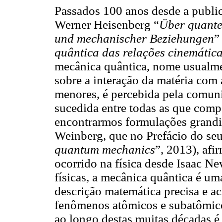
Passados 100 anos desde a publi
Werner Heisenberg “
Über quante
und mechanischer Beziehungen
”
quântica das relações cinemátic
mecânica quântica, nome usualme
sobre a interação da matéria com
menores, é percebida pela comuni
sucedida entre todas as que com
encontrarmos formulações grandi
Weinberg, que no Prefácio do seu
quantum mechanics
”, 2013), afi
ocorrido na física desde Isaac Ne
físicas, a mecânica quântica é um
descrição matemática precisa e 
fenômenos atômicos e subatômico
ao longo destas muitas décadas é