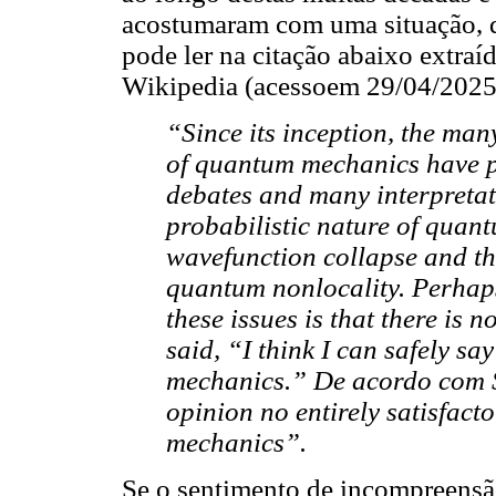
acostumaram com uma situação, qu
pode ler na citação abaixo extra
Wikipedia (acessoem 29/04/2025
“Since its inception, the man
of quantum mechanics have p
debates and many interpretat
probabilistic nature of quant
wavefunction collapse and t
quantum nonlocality. Perhaps
these issues is that there is
said, “I think I can safely 
mechanics.” De acordo com S
opinion no entirely satisfact
mechanics”.
Se o sentimento de incompreensão,