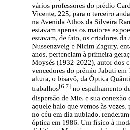
vários professores do prédio Ca
Vicente, 225, para o terceiro an
na Avenida Athos da Silveira Ra
estavam apenas os maiores expoen
estavam, de fato, os criadores da
Nussenzveig e Nicim Zagury, entã
anos, pertenciam à primeira geraç
Moysés (1932-2022), autor dos co
vencedores do prêmio Jabuti em 1
altura, o bisavô, da Óptica Quânti
[6,7]
trabalhos
no espalhamento de
dispersão de Mie, e sua conexão c
aquele halo que vemos às vezes,
no céu em dia nublado, rendera
óptica em 1986. Um físico à moda