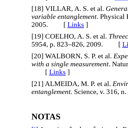
[18] VILLAR, A. S. et al.
Generat
variable entanglement
. Physical 
2005. [
Links
]
[19] COELHO, A. S. et al.
Threec
5954, p. 823–826, 2009. [
L
[20] WALBORN, S. P. et al.
Expe
with a single measurement
. Natu
[
Links
]
[21] ALMEIDA, M. P. et al.
Envi
entanglement.
Science, v. 316, 
NOTAS