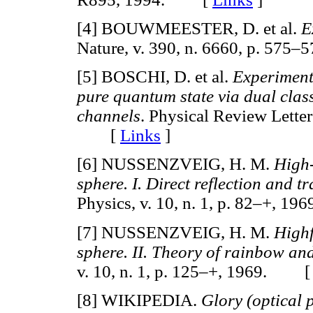
[4] BOUWMEESTER, D. et al.
E
Nature, v. 390, n. 6660, p. 5
[5] BOSCHI, D. et al.
Experiment
pure quantum state via dual clas
channels
. Physical Review Letter
[
Links
]
[6] NUSSENZVEIG, H. M.
High-
sphere. I. Direct reflection and t
Physics, v. 10, n. 1, p. 82–+,
[7] NUSSENZVEIG, H. M.
Highf
sphere. II. Theory of rainbow and
v. 10, n. 1, p. 125–+, 1969. 
[8] WIKIPEDIA.
Glory (optical