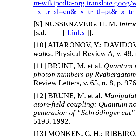
m-wikipedia-org.translate.goog
_x_tr_sl=en&_x_tr_tl=pt&_x_tr
[9] NUSSENZVEIG, H. M.
Intro
[s.d. [
Links
]
].
[10] AHARONOV, Y.; DAVIDOV
walks
. Physical Review A, v. 4
[11] BRUNE, M. et al.
Quantum n
photon numbers by Rydbergatom p
Review Letters, v. 65, n. 8, p.
[12] BRUNE, M. et al.
Manipulati
atom-field coupling: Quantum n
generation of “Schrödinger cat” 
5193, 1992.
[13] MONKEN, C. H.; RIBEIRO, 