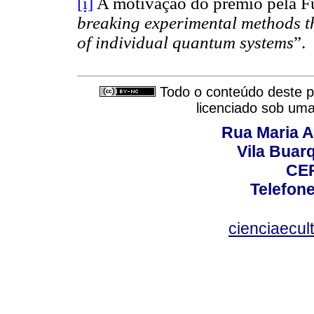
[i]
A motivação do prêmio pela F
breaking experimental methods t
of individual quantum systems
”.
Todo o conteúdo deste pe
licenciado sob um
Rua Maria A
Vila Buar
CEP
Telefone
cienciaecul