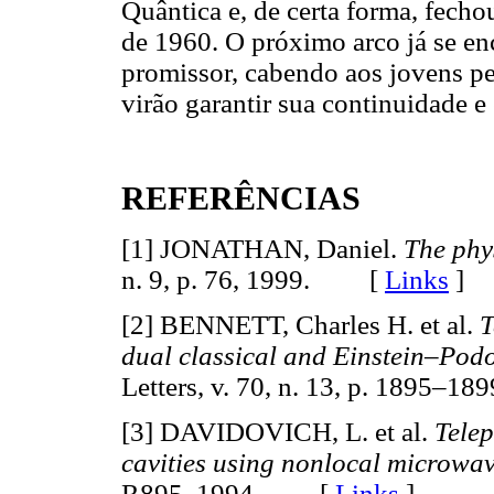
Quântica e, de certa forma, fecho
de 1960. O próximo arco já se en
promissor, cabendo aos jovens pe
virão garantir sua continuidade e
REFERÊNCIAS
[1] JONATHAN, Daniel.
The phys
n. 9, p. 76, 1999. [
Links
]
[2] BENNETT, Charles H. et al.
T
dual classical and Einstein–Pod
Letters, v. 70, n. 13, p. 1895
[3] DAVIDOVICH, L. et al.
Telep
cavities using nonlocal microwav
R895, 1994. [
Links
]