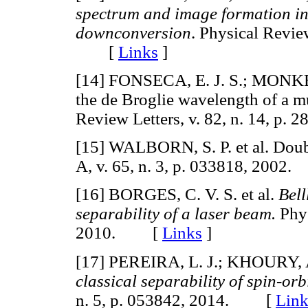
spectrum and image formation i
downconversion
. Physical Review
[
Links
]
[14] FONSECA, E. J. S.; MONKE
the de Broglie wavelength of a m
Review Letters, v. 82, n. 14, 
[15] WALBORN, S. P. et al. Doub
A, v. 65, n. 3, p. 033818, 200
[16] BORGES, C. V. S. et al.
Bell
separability of a laser beam.
Phys
2010. [
Links
]
[17] PEREIRA, L. J.; KHOURY,
classical separability of spin-or
n. 5, p. 053842, 2014. [
Link