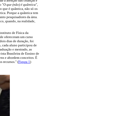
r a atenção das crianças e
o "
O que (não) é quântica
",
 o que é quântica, não só os
tica. Porque a quântica tem
nto pesquisadores da área.
ico, quando, na realidade,
stituto de Física da
ade ofereceram um curso
ois dias de duração, foi
o, cada aluno participou de
raduação e mestrado, as
sta Brasileira de Ensino de
gens e abordem conceitos. É
s recursos." (
Figura 1
)