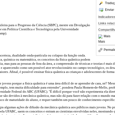
Traduç
Enviar 
Indicadore
Links rela
sileira para o Progresso da Ciência (SBPC), mestre em Divulgação
tor em Política Científica e Tecnológica pela Universidade
Compartilh
amp).
Mais
Mais
Permali
ncerteza, dualidade onda-partícula ou colapso da função onda.
a, química ou matemática, os conceitos da física quântica podem
ia, mas para as pessoas de fora da área, a compreensão de técnicas e teorias é mais 
e aparecendo como um possível ator revolucionário no campo tecnológico, os desaf
ores. Afinal, é possível ensinar física quântica as crianças e adolescentes de forma
s e jovens porque a física quântica é uma área difícil de se aprender de cara, né? M
exemplo, tem muita dificuldade para entender", pondera Paula Homem-de-Mello, prof
rsidade Federal do ABC (UFABC). "É difícil porque você não experimenta ela dir
e são devidos à mecânica quântica, mas não dá para fazer relação com o mundo mac
ouco de maturidade do aluno, e requer também um pouco de conhecimento específic
a algumas ações de difusão da mecânica quântica aos públicos mais jovens. No p
ela UFABC, saem os conceitos e entram as cientistas envolvidas neles, mostrando q