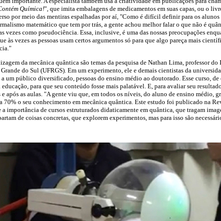
ém importante. A especialista também usa a criatividade em publicações para chama
Contém Química!
", que imita embalagens de medicamentos em suas capas, ou o livr
rso por meio das mentiras espalhadas por aí, "Como é difícil definir para os alunos
malismo matemático que tem por trás, a gente achou melhor falar o que não é quân
as vezes como pseudociência. Essa, inclusive, é uma das nossas preocupações enqua
que às vezes as pessoas usam certos argumentos só para que algo pareça mais científ
cia."
izagem da mecânica quântica são temas da pesquisa de Nathan Lima, professor do In
 Grande do Sul (UFRGS). Em um experimento, ele e demais cientistas da universid
 a um público diversificado, pessoas do ensino médio ao doutorado. Esse curso, de d
educação, para que seu conteúdo fosse mais palatável. E, para avaliar seu resultad
 e após as aulas. "A gente viu que, em todos os níveis, do aluno de ensino médio, g
 70% o seu conhecimento em mecânica quântica. Este estudo foi publicado na Revi
de a importância de cursos estruturados didaticamente em quântica, que tragam ima
partam de coisas concretas, que explorem experimentos, mas para isso são necessário