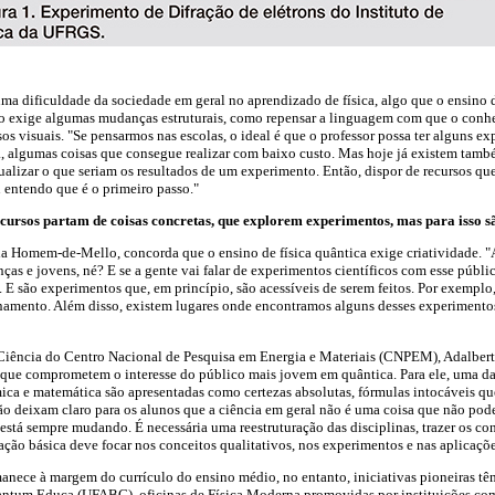
uma dificuldade da sociedade em geral no aprendizado de física, algo que o ensino d
o exige algumas mudanças estruturais, como repensar a linguagem com que o conh
os visuais. "Se pensarmos nas escolas, o ideal é que o professor possa ter alguns e
a, algumas coisas que consegue realizar com baixo custo. Mas hoje já existem tam
sualizar o que seriam os resultados de um experimento. Então, dispor de recursos que
u entendo que é o primeiro passo."
cursos partam de coisas concretas, que explorem experimentos, mas para isso s
a Homem-de-Mello, concorda que o ensino de física quântica exige criatividade. "A
as e jovens, né? E se a gente vai falar de experimentos científicos com esse públic
 E são experimentos que, em princípio, são acessíveis de serem feitos. Por exemplo,
onamento. Além disso, existem lugares onde encontramos alguns desses experiment
e Ciência do Centro Nacional de Pesquisa em Energia e Materiais (CNPEM), Adalber
 que comprometem o interesse do público mais jovem em quântica. Para ele, uma das
mica e matemática são apresentadas como certezas absolutas, fórmulas intocáveis 
não deixam claro para os alunos que a ciência em geral não é uma coisa que não pod
está sempre mudando. É necessária uma reestruturação das disciplinas, trazer os con
ação básica deve focar nos conceitos qualitativos, nos experimentos e nas aplicaçõe
anece à margem do currículo do ensino médio, no entanto, iniciativas pioneiras tê
antum Educa (UFABC), oficinas de Física Moderna promovidas por instituições como