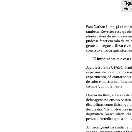
Para Nathan Lima, já existe 
também. Reverter esse quadr
alunos, além do uso de recurs
pudesse fazer em sala de aul
gente consegue utilizar e vi
concreto a física quântica, e
"É importante que esses 
A professora da UFABC, Paul
experimenta pouco com crianç
experimento, só contar sobre.
de tubo e mostrar seu funci
ciência", complementa.
Diretor da Ilum, a Escola d
defasagens no ensino básico
disciplinas como física, quí
decorá-las. "Os professores 
dogmática. Na realidade, ela 
pessoas. Acredito que a educ
A Física Quântica ainda perm
cenário. Projetos como o Qu