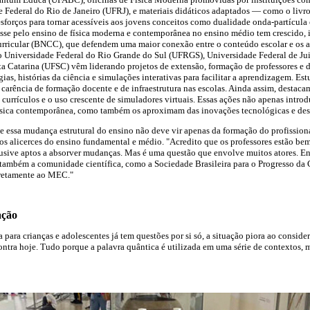
e Federal do Rio de Janeiro (UFRJ), e materiais didáticos adaptados — como o livro
sforços para tornar acessíveis aos jovens conceitos como dualidade onda-partícula 
esse pelo ensino de física moderna e contemporânea no ensino médio tem crescido, 
icular (BNCC), que defendem uma maior conexão entre o conteúdo escolar e os av
 Universidade Federal do Rio Grande do Sul (UFRGS), Universidade Federal de Jui
ta Catarina (UFSC) vêm liderando projetos de extensão, formação de professores e 
gias, histórias da ciência e simulações interativas para facilitar a aprendizagem. 
 carência de formação docente e de infraestrutura nas escolas. Ainda assim, destaca
currículos e o uso crescente de simuladores virtuais. Essas ações não apenas intro
ísica contemporânea, como também os aproximam das inovações tecnológicas e desp
e essa mudança estrutural do ensino não deve vir apenas da formação do profission
e os alicerces do ensino fundamental e médio. "Acredito que os professores estão b
lusive aptos a absorver mudanças. Mas é uma questão que envolve muitos atores. E
ambém a comunidade científica, como a Sociedade Brasileira para o Progresso da
retamente ao MEC."
ação
a para crianças e adolescentes já tem questões por si só, a situação piora ao consid
ntra hoje. Tudo porque a palavra quântica é utilizada em uma série de contextos, m