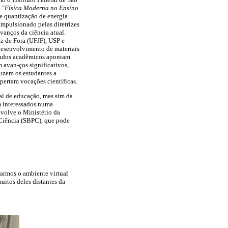
 "
Física Moderna no Ensino
e quantização de energia.
impulsionado pelas diretrizes
anços da ciência atual.
z de Fora (UFJF), USP e
desenvolvimento de materiais
Estudos acadêmicos apontam
m avan-ços significativos,
duzem os estudantes a
ertam vocações científicas.
al de educação, mas sim da
em interessados numa
nvolve o Ministério da
 Ciência (SBPC), que pode
erarmos o ambiente virtual
uitos deles distantes da