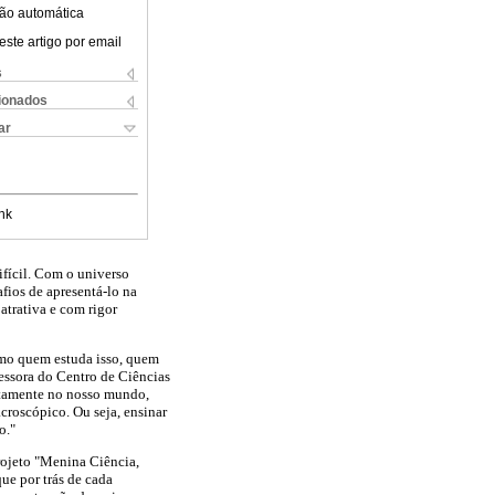
ão automática
este artigo por email
s
cionados
ar
nk
difícil. Com o universo
ios de apresentá-lo na
 atrativa e com rigor
esmo quem estuda isso, quem
essora do Centro de Ciências
etamente no nosso mundo,
roscópico. Ou seja, ensinar
o."
rojeto "Menina Ciência,
ue por trás de cada