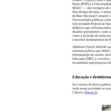
Paulo (IFSP) e a Universidad
Médio
" — são exemplos de e
Nas últimas décadas, o inter
da Base Nacional Comum Curr
Universidades públicas como
Universidade Federal de San
didáticos que utilizam analo
desafios persistentes, como a
como a inclusão do tema nos 
conceitos fundamentais da f
Adalberto Fazzio defende qu
estrutura política que defin
reformulação do ensino, inc
Educação (MEC), e envolve t
encaminhar uma proposta di
Educação e desinform
Se o ensino de física quântic
onde nossa sociedade se enco
Ciência. (
Figura 2
)