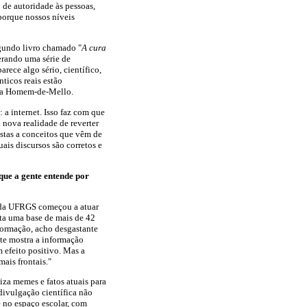
de autoridade às pessoas,
 porque nossos níveis
gundo livro chamado "
A cura
erando uma série de
rece algo sério, científico,
ticos reais estão
ula Homem-de-Mello.
 a internet. Isso faz com que
nova realidade de reverter
stas a conceitos que vêm de
uais discursos são corretos e
que a gente entende por
r da UFRGS começou a atuar
ta uma base de mais de 42
formação, acho desgastante
nte mostra a informação
m efeito positivo. Mas a
ais frontais."
iza memes e fatos atuais para
 divulgação científica não
e no espaço escolar, com