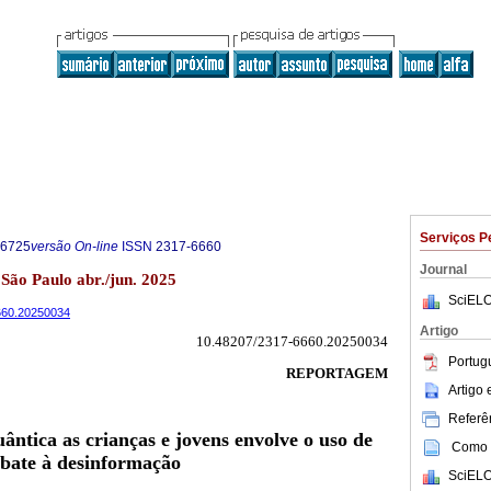
Serviços P
-6725
versão On-line
ISSN
2317-6660
Journal
 São Paulo abr./jun. 2025
SciELO
6660.20250034
Artigo
10.48207/2317-6660.20250034
Portug
REPORTAGEM
Artigo
Referên
uântica as crianças e jovens envolve o uso de
Como c
mbate à desinformação
SciELO