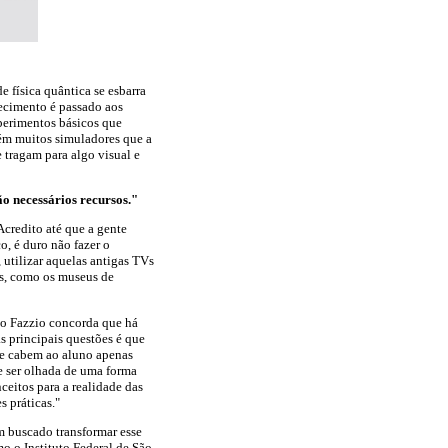
e física quântica se esbarra
ecimento é passado aos
xperimentos básicos que
bém muitos simuladores que a
 tragam para algo visual e
ão necessários recursos."
credito até que a gente
o, é duro não fazer o
 utilizar aquelas antigas TVs
os, como os museus de
to Fazzio concorda que há
 principais questões é que
que cabem ao aluno apenas
e ser olhada de uma forma
ceitos para a realidade das
s práticas."
m buscado transformar esse
 o Instituto Federal de São