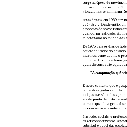
surge na época do movimento
que acreditaram na obra: 'Olh
vibracionais se alinharam'. S
Anos depois, em 1989, um m
quântica
". "Desde então, um
propostas de novos tratament
quando, na realidade, são mu
relacionados ao mundo dos á
De 1975 para os dias de hoje
aquele educador do passado,
mentiras, como aponta o pes
quântica. E parte da formação
quais discursos são equivoca
"A computação quântica
É nesse contexto que o pesq
como divulgador científico 
mil pessoas só no Instagram.
até do ponto de vista pessoa
correta, quando a gente discu
própria situação contemporân
Nas redes sociais, o profess
trazer conhecimentos. Apesar
substitui o papel das escolas