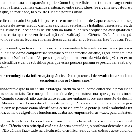
 contracultura, da expansão hippie. Como Capra é físico, ele trouxe um argumento 
a só, a física quântica explica a interação entre indivíduos. Se a gente se gostou, é
ó que, na realidade, não existe Ciência por trás disso."
édico chamado Deepak Chopra se baseou nos trabalhos de Capra e escreveu um se
 monte de novas pseudo-ciências surgiram pautadas nos trabalhos desses autores, g
os. Essas pseudociências se utilizam do nome quântico porque a palavra quântica pa
itas teorias que carecem de avaliação e de validação da Ciência. Os fenômenos quân
tomos e das moléculas, e muitas dessas curas não envolvem nem isso", pontua Pa
, uma revolução tem ajudado a espalhar conteúdos falsos sobre o universo quântico:
 que tinha como compromisso repassar o conhecimento adiante, agora enfrenta uma 
quisador Nathan Lima: "As pessoas, em algum momento da vida delas, vão ser expo
 científica é dar os subsídios para que essas pessoas possam se posicionar e saber q
dos."
 e tecnologias da informação quântica têm o potencial de revolucionar tudo o 
tecnologia nos próximos anos."
uisador teve que mudar a sua estratégia. Além do papel como educador, o professo
nas redes sociais. No começo, foi uma ideia despretensiosa, mas que agora movimen
 "Quando comecei, não queria tanto entrar nos embates sobre essa questão da desin
l. Mas acaba sendo inevitável em certo ponto, né? Tento acreditar que quando a ge
te com as pessoas como identificar o certo e o errado, a gente já está produzindo u
ea, como os algoritmos funcionam, acaba nos empurrando, às vezes, para embates m
or abusa de vídeos e do bom humor. Lima também chama alunos para participar e util
 de a Ciência ser a principal essência de seus conteúdos, o professor defende que a
. "Não dá para fazer tudo na divulgação científica, porque tem coisas que se aprend