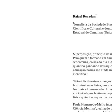
I
Rafael Revadan
I
Jornalista da Sociedade Bra
Científica e Cultural, e dou
Estadual de Campinas (Unic
Superposição, princípio da i
Para quem é formado em físic
ser comuns, coisas do dia-a-d
quântico ganhando destaque 
educação básica são ainda mai
científico?
"Não é fácil ensinar criança
faz química ou física, por 
Naturais e Humanas da Unive
você vê alguns fenômenos qu
física quântica requer um p
Paula Homem-de-Mello integr
Ciência Menina", realizado p