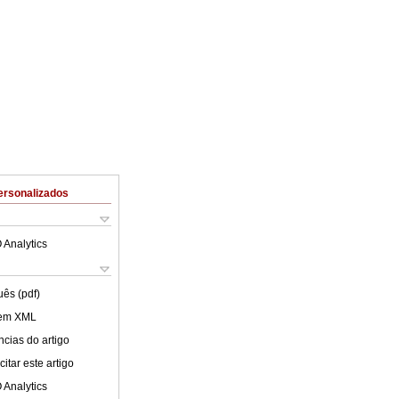
ersonalizados
 Analytics
uês (pdf)
 em XML
cias do artigo
itar este artigo
 Analytics