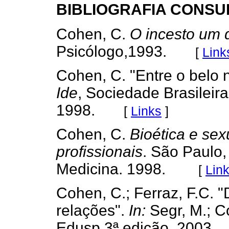
BIBLIOGRAFIA CONSU
Cohen, C.
O incesto um 
Psicólogo,1993.
[
Link
Cohen, C. "Entre o belo
Ide
, Sociedade Brasileir
1998.
[
Links
]
Cohen, C.
Bioética e sex
profissionais
. São Paulo,
Medicina. 1998.
[
Lin
Cohen, C.; Ferraz, F.C. 
relações".
In:
Segr, M.; C
Edusp 3ª edição. 2003.