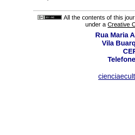
All the contents of this jo
under a
Creative 
Rua Maria A
Vila Buar
CEP
Telefone
cienciaecul