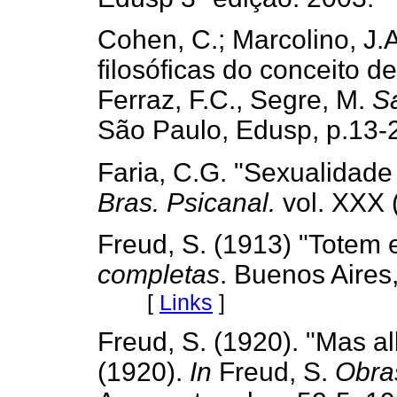
Cohen, C.; Marcolino, J.
filosóficas do conceito 
Ferraz, F.C., Segre, M.
Sa
São Paulo, Edusp, p.13-
Faria, C.G. "Sexualidade 
Bras. Psicanal.
vol. XXX 
Freud, S. (1913) "Totem 
completas
. Buenos Aires,
[
Links
]
Freud, S. (1920). "Mas all
(1920).
In
Freud, S.
Obra