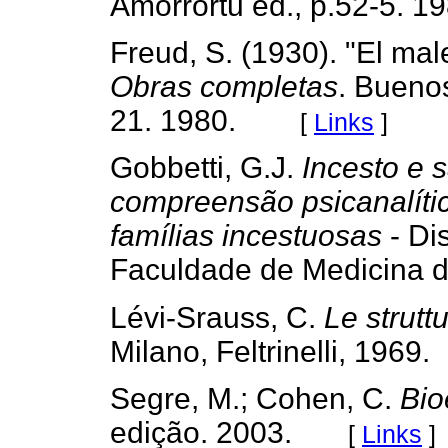
Amorrortu ed., p.52-5. 1
Freud, S. (1930). "El male
Obras completas
. Bueno
21. 1980.
[
Links
]
Gobbetti, G.J.
Incesto e 
compreensão psicanalíti
famílias incestuosas
- Di
Faculdade de Medicina 
Lévi-Srauss, C.
Le strutt
Milano, Feltrinelli, 1969.
Segre, M.; Cohen, C.
Bio
edição. 2003.
[
Links
]