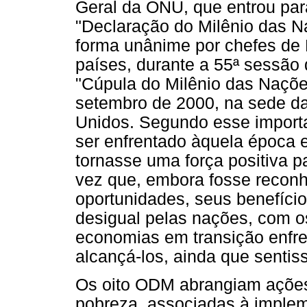
Geral da ONU, que entrou par
"Declaração do Milênio das N
forma unânime por chefes de 
países, durante a 55ª sessão
"Cúpula do Milênio das Nações
setembro de 2000, na sede d
Unidos. Segundo esse importa
ser enfrentado àquela época e
tornasse uma força positiva 
vez que, embora fosse reconh
oportunidades, seus benefíci
desigual pelas nações, com 
economias em transição enfre
alcançá-los, ainda que senti
Os oito ODM abrangiam ações
pobreza, associadas à implem