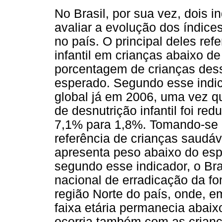
No Brasil, por sua vez, dois i
avaliar a evolução dos índice
no país. O principal deles ref
infantil em crianças abaixo d
porcentagem de crianças dess
esperado. Segundo esse indica
global já em 2006, uma vez qu
de desnutrição infantil foi red
7,1% para 1,8%. Tomando-se
referência de crianças saudá
apresenta peso abaixo do esp
segundo esse indicador, o Br
nacional de erradicação da f
região Norte do país, onde, 
faixa etária permanecia aba
ocorria também com as crianç