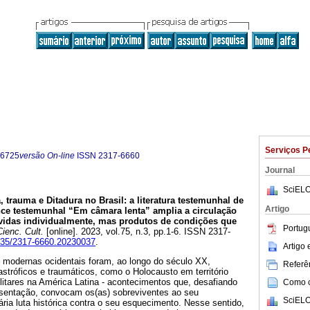
Serviços P
-6725
versão On-line
ISSN
2317-6660
Journal
SciELO
 trauma e Ditadura no Brasil
:
a literatura testemunhal de
Artigo
ce testemunhal “Em câmara lenta” amplia a circulação
ividas individualmente, mas produtos de condições que
Portug
ienc. Cult.
[online]. 2023, vol.75, n.3, pp.1-6. ISSN 2317-
5935/2317-6660.20230037
.
Artigo
s modernas ocidentais foram, ao longo do século XX,
Referên
stróficos e traumáticos, como o Holocausto em território
litares na América Latina - acontecimentos que, desafiando
Como ci
resentação, convocam os(as) sobreviventes ao seu
SciELO
ia luta histórica contra o seu esquecimento. Nesse sentido,