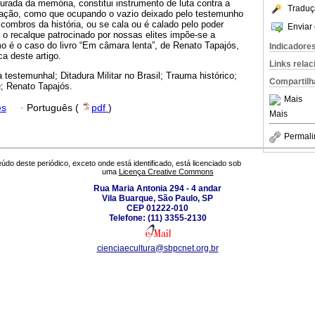
gurada da memória, constitui instrumento de luta contra a
Traduç
paração, como que ocupando o vazio deixado pelo testemunho
escombros da história, ou se cala ou é calado pelo poder
Enviar 
a o recalque patrocinado por nossas elites impõe-se a
mo é o caso do livro “Em câmara lenta”, de Renato Tapajós,
Indicadore
ca deste artigo.
Links rela
a testemunhal; Ditadura Militar no Brasil; Trauma histórico;
Compartilh
a
; Renato Tapajós.
Mais
ês
·
Português (
pdf
)
Mais
Permali
údo deste periódico, exceto onde está identificado, está licenciado sob
uma
Licença Creative Commons
Rua Maria Antonia 294 - 4 andar
Vila Buarque, São Paulo, SP
CEP 01222-010
Telefone: (11) 3355-2130
cienciaecultura@sbpcnet.org.br