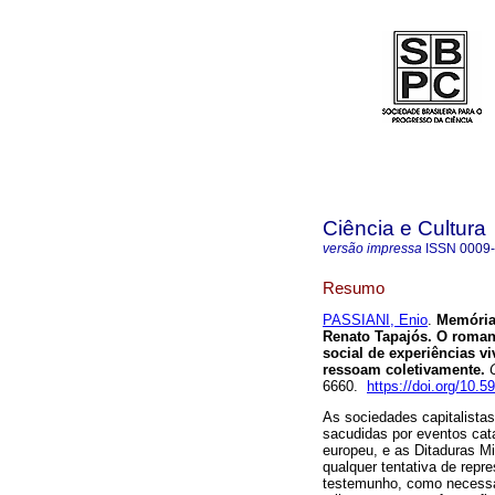
Ciência e Cultura
versão impressa
ISSN
0009
Resumo
PASSIANI, Enio
.
Memória,
Renato Tapajós. O roman
social de experiências v
ressoam coletivamente
.
C
6660.
https://doi.org/10.
As sociedades capitalista
sacudidas por eventos cata
europeu, e as Ditaduras Mi
qualquer tentativa de rep
testemunho, como necessár