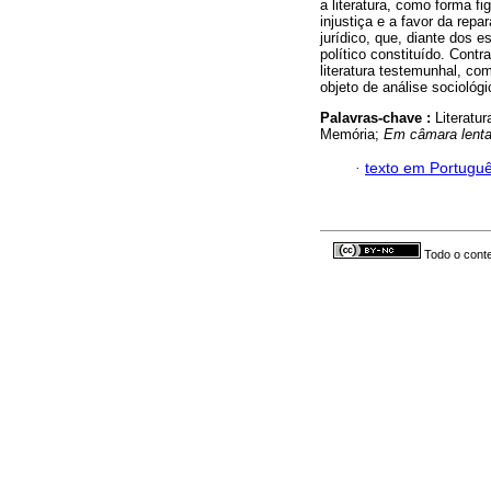
a literatura, como forma fi
injustiça e a favor da re
jurídico, que, diante dos 
político constituído. Contr
literatura testemunhal, co
objeto de análise sociológi
Palavras-chave :
Literatur
Memória;
Em câmara lent
·
texto em Portugu
Todo o conte