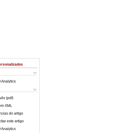
ersonalizados
 Analytics
uês (pdf)
 em XML
cias do artigo
tar este artigo
 Analytics