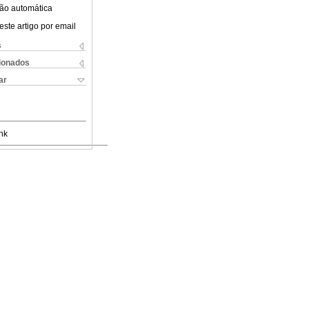
ão automática
este artigo por email
s
cionados
ar
nk