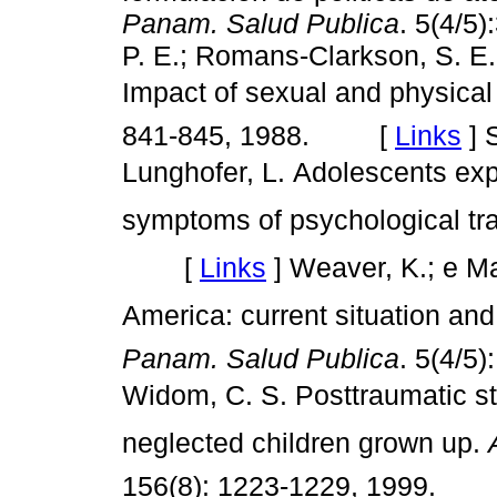
Panam. Salud Publica
. 5(4/
P. E.; Romans-Clarkson, S. E.;
Impact of sexual and physica
841-845, 1988. [
Links
]
S
Lunghofer, L. Adolescents e
symptoms of psychological tr
[
Links
]
Weaver, K.; e Ma
America: current situation and
Panam. Salud Publica
. 5(4/
Widom, C. S. Posttraumatic s
neglected children grown up.
156(8): 1223-1229, 1999.