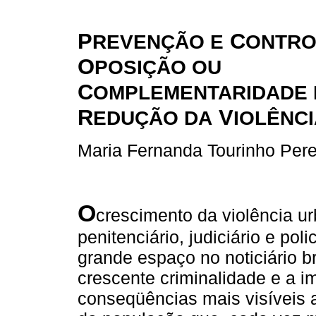
P
C
REVENÇÃO E
ONTRO
O
POSIÇÃO OU
C
OMPLEMENTARIDADE 
R
V
EDUÇÃO DA
IOLÊNC
Maria Fernanda Tourinho Per
O
crescimento da violência ur
penitenciário, judiciário e p
grande espaço no noticiário br
crescente criminalidade e a
conseqüências mais visíveis