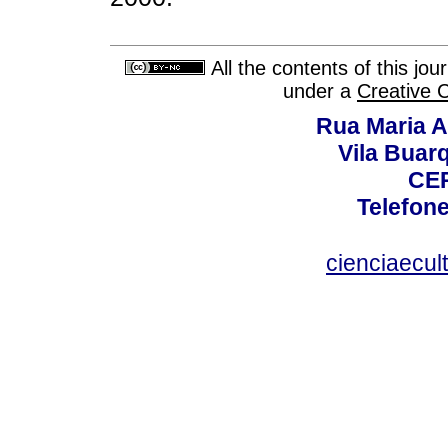
All the contents of this jo
under a
Creative 
Rua Maria A
Vila Buar
CEP
Telefone
cienciaecul