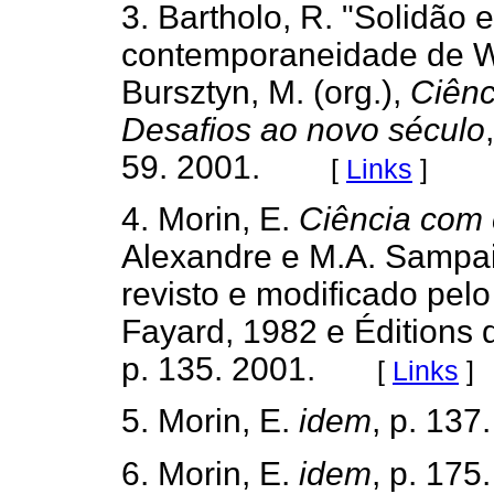
3. Bartholo, R. "Solidão 
contemporaneidade de W
Bursztyn, M. (org.),
Ciênc
Desafios ao novo século
59. 2001.
[
Links
]
4. Morin, E.
Ciência com 
Alexandre e M.A. Sampaio
revisto e modificado pelo
Fayard, 1982 e Éditions d
p. 135. 2001.
[
Links
]
5. Morin, E.
idem
, p. 137.
6. Morin, E.
idem
, p. 175.