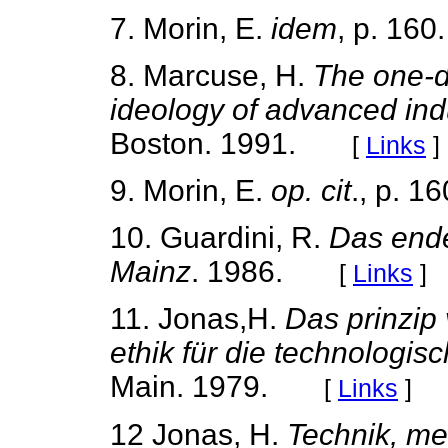
7. Morin, E.
idem
, p. 160.
8. Marcuse, H.
The one-d
ideology of advanced indu
Boston. 1991.
[
Links
]
9. Morin, E.
op. cit
., p. 1
10. Guardini, R.
Das ende
Mainz
. 1986.
[
Links
]
11. Jonas,H.
Das prinzip
ethik für die technologisc
Main. 1979.
[
Links
]
12 Jonas, H.
Technik, me