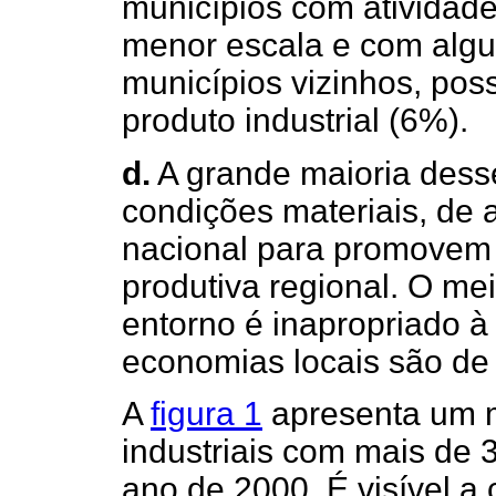
municípios com atividade 
menor escala e com al
municípios vizinhos, po
produto industrial (6%).
d.
A grande maioria dess
condições materiais, de 
nacional para promovem
produtiva regional. O mei
entorno é inapropriado à 
economias locais são de
A
figura 1
apresenta um m
industriais com mais de 
ano de 2000. É visível a