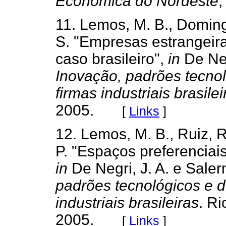
Econômica do Nordeste
,
11. Lemos, M. B., Domingu
S. "Empresas estrangeira
caso brasileiro",
in
De Neg
Inovação, padrões tecn
firmas industriais brasilei
2005.
[
Links
]
12. Lemos, M. B., Ruiz, 
P. "Espaços preferenciais
in
De Negri, J. A. e Saler
padrões tecnológicos e 
industriais brasileiras
. Ri
2005.
[
Links
]