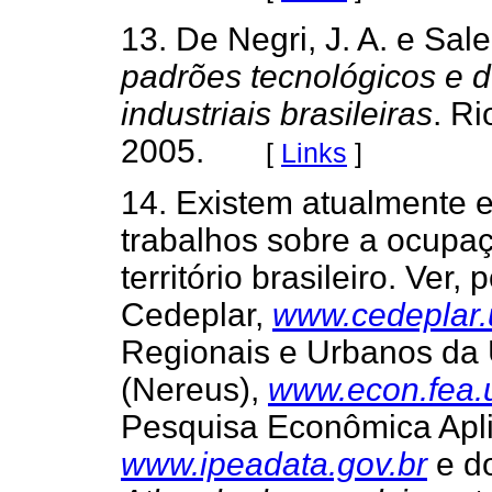
13. De Negri, J. A. e Sal
padrões tecnológicos e 
industriais brasileiras
. Ri
2005.
[
Links
]
14. Existem atualmente e
trabalhos sobre a ocupa
território brasileiro. Ver
Cedeplar,
www.cedeplar.
Regionais e Urbanos da 
(Nereus),
www.econ.fea.u
Pesquisa Econômica Apli
www.ipeadata.gov.br
e d