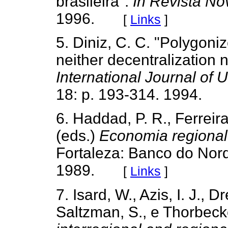
brasileira".
In Revista N
1996.
[
Links
]
5. Diniz, C. C. "Polygoni
neither decentralization 
International Journal of
18: p. 193-314. 1994.
6. Haddad, P. R., Ferreira
(eds.)
Economia regional:
Fortaleza: Banco do Nord
1989.
[
Links
]
7. Isard, W., Azis, I. J., D
Saltzman, S., e Thorbeck