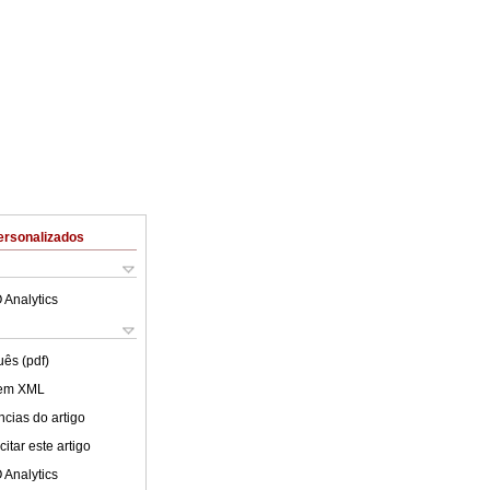
ersonalizados
 Analytics
uês (pdf)
 em XML
cias do artigo
itar este artigo
 Analytics