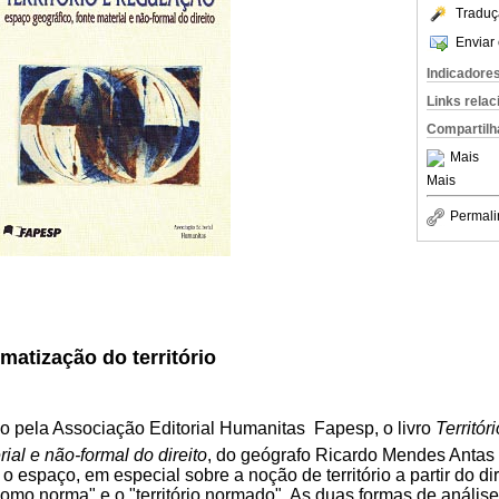
Traduç
Enviar 
Indicadore
Links rela
Compartilh
Mais
Mais
Permali
matização do território
pela Associação Editorial Humanitas  Fapesp, o livro
Territór
rial e não-formal do direito
, do geógrafo Ricardo Mendes Antas 
 espaço, em especial sobre a noção de território a partir do dir
 como norma" e o "território normado". As duas formas de anális