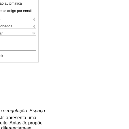
ão automática
este artigo por email
s
cionados
ar
nk
io e regulação. Espaço
Jr, apresenta uma
eito. Antas Jr. propõe
e diferenciam-se