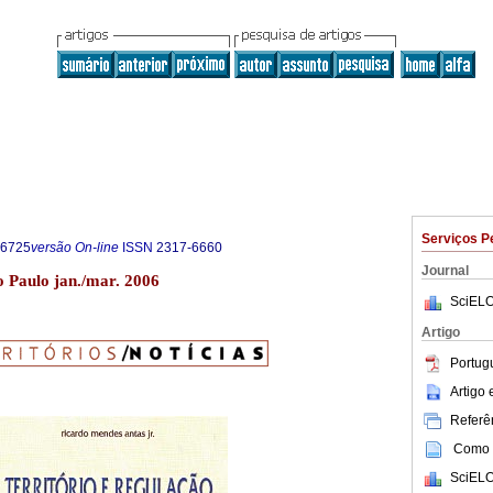
Serviços P
-6725
versão On-line
ISSN
2317-6660
Journal
ão Paulo jan./mar. 2006
SciELO
Artigo
Portug
Artigo
Referên
Como c
SciELO