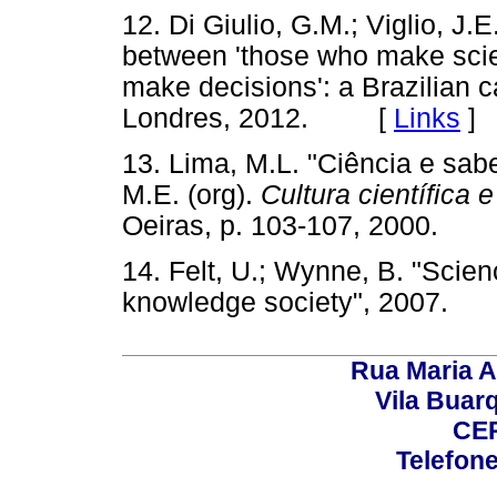
12. Di Giulio, G.M.; Viglio, J.E
between 'those who make scie
make decisions': a Brazilian 
Londres, 2012. [
Links
]
13. Lima, M.L. "Ciência e sab
M.E. (org).
Cultura científica 
Oeiras, p. 103-107, 2000.
14. Felt, U.; Wynne, B. "Sci
knowledge society", 2007
Rua Maria A
Vila Buar
CEP
Telefone