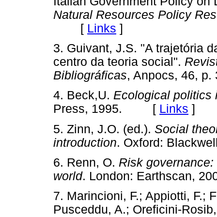
Italian Government Policy on
Natural Resources Policy Re
[
Links
]
3. Guivant, J.S. "A trajetória 
centro da teoria social".
Revis
Bibliográficas
, Anpocs, 46, 
4. Beck,U.
Ecological politics 
Press, 1995. [
Links
]
5. Zinn, J.O. (ed.).
Social theor
introduction
. Oxford: Blackw
6. Renn, O.
Risk governance: 
world
. London: Earthscan,
7. Marincioni, F.; Appiotti, F.; 
Pusceddu, A.; Oreficini-Rosib