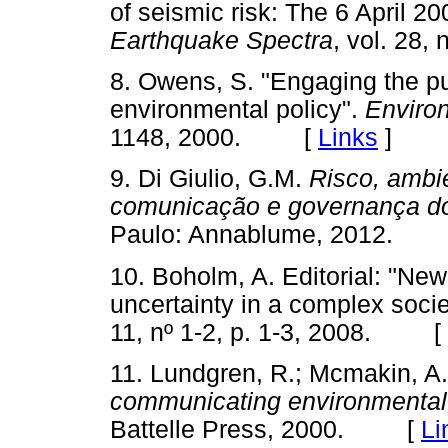
of seismic risk: The 6 April 2
Earthquake Spectra
, vol. 28
8. Owens, S. "Engaging the pub
environmental policy".
Enviro
1148, 2000. [
Links
]
9. Di Giulio, G.M.
Risco, ambi
comunicação e governança do
Paulo: Annablume, 2012.
10. Boholm, A. Editorial: "Ne
uncertainty in a complex soci
11, nº 1-2, p. 1-3, 2008. [
11. Lundgren, R.; Mcmakin, A
communicating environmental, 
Battelle Press, 2000. [
Li