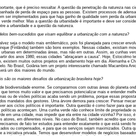
rtante, que é preciso ressaltar. A questão da penetração da natureza nas c
panhada de perda de espaço para as pessoas. Existem processos de adensa
m ser implementados para que haja ganho de qualidade sem perda da urban
verde melhor. Mas a questão da urbanidade é importante e deve ser consider
entre a urbanidade e a questão da natureza.
elos bem-sucedidos que visam equilibrar a urbanização com a natureza?
lvez seja o modelo mais emblemático, pois foi planejada para crescer envo
inque (Finlândia) também são bons exemplos. Nessas cidades, existiam mov
 urbanas em determinadas áreas, mas não em outras. Assim, as cunhas ver
partir dos anos 1980, essas cidades "abraçaram a causa". Hoje, Estocolmo 
so, existem muitos outros projetos em andamento hoje em dia. Alemanha e Ch
o. No Brasil, Goiânia tem um projeto interessante chamado Macambira Anic
 será um dos maiores do mundo.
is são os maiores desafios da urbanização brasileira hoje?
 de biodiversidade enorme. Se compararmos com outras áreas do planeta ond
ue temos muito valor e que precisamos potencializar mais e entender melho
mas ou de visões políticas acaba sendo um problema, porque essas propost
m dos mandatos dos gestores. Uma árvore demora para crescer. Pensar meca
r aos ciclos políticos é importante. Outra questão é como fazer para que as
as políticas aconteçam. Uma cunha verde não conhece limite de propriedade 
de em uma cidade, mas impedir que ela entre na cidade vizinha? Por isso, é 
tes atores, em diferentes níveis. No caso do Brasil, também acredito que consi
Precisamos de fato ter estudos para entender exatamente o que está sendo fe
ados ou compensados, e para que os serviços sejam maximizados. Outra que
 e a iniciativa privada. Temos que desenvolver modelos de negócios basead