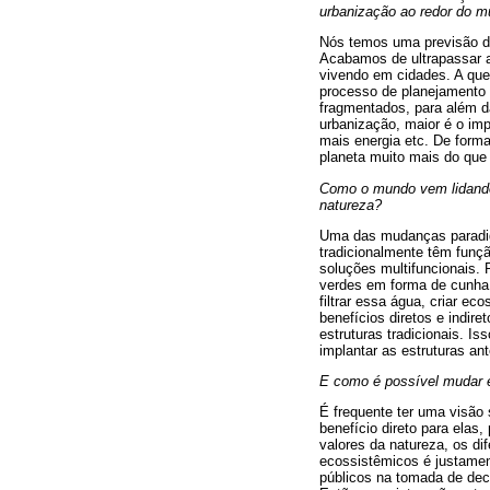
urbanização ao redor do m
Nós temos uma previsão de
Acabamos de ultrapassar a
vivendo em cidades. A que
processo de planejamento 
fragmentados, para além d
urbanização, maior é o im
mais energia etc. De forma
planeta muito mais do que
Como o mundo vem lidando 
natureza?
Uma das mudanças paradig
tradicionalmente têm funç
soluções multifuncionais
verdes em forma de cunha 
filtrar essa água, criar e
benefícios diretos e indire
estruturas tradicionais. 
implantar as estruturas an
E como é possível mudar e
É frequente ter uma visão 
benefício direto para elas
valores da natureza, os di
ecossistêmicos é justamen
públicos na tomada de dec