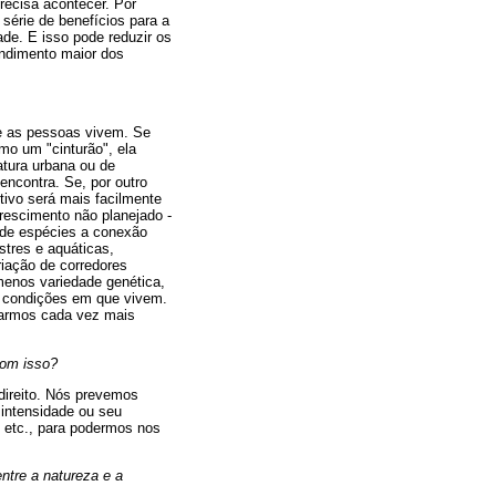
recisa acontecer. Por
érie de benefícios para a
de. E isso pode reduzir os
ndimento maior dos
e as pessoas vivem. Se
o um "cinturão", ela
tura urbana ou de
ncontra. Se, por outro
tivo será mais facilmente
rescimento não planejado -
 de espécies a conexão
stres e aquáticas,
criação de corredores
 menos variedade genética,
s condições em que vivem.
narmos cada vez mais
com isso?
direito. Nós prevemos
intensidade ou seu
s etc., para podermos nos
ntre a natureza e a