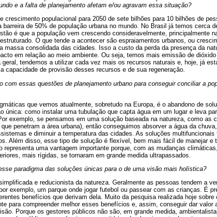
undo e a falta de planejamento afetam e/ou agravam essa situação?
 crescimento populacional para 2050 de sete bilhões para 10 bilhões de pes
 barreira de 50% de população urbana no mundo. No Brasil já temos cerca 
stão é que a população vem crescendo consideravelmente, principalmente 
estruturado. O que tende a acontecer são espraiamentos urbanos, ou cresci
a massa consolidada das cidades. Isso a custo da perda da presença da nat
pacto em relação ao meio ambiente. Ou seja, temos mais emissão de dióxid
 geral, tendemos a utilizar cada vez mais os recursos naturais e, hoje, já 
 a capacidade de provisão desses recursos e de sua regeneração.
com essas questões de planejamento urbano para conseguir conciliar a pop
máticas que vemos atualmente, sobretudo na Europa, é o abandono de solu
ão única: como instalar uma tubulação que capta água em um lugar e leva pa
. Por exemplo, se pensamos em uma solução baseada na natureza, como as 
que penetram a área urbana), então conseguimos absorver a água da chuva,
cossistemas e diminuir a temperatura das cidades. As soluções multifuncionai
tos. Além disso, esse tipo de solução é flexível, bem mais fácil de manejar e
Isso representa uma vantagem importante porque, com as mudanças climáticas,
teriores, mais rígidas, se tornaram em grande medida ultrapassados.
sse paradigma das soluções únicas para o de uma visão mais holística?
simplificada e reducionista da natureza. Geralmente as pessoas tendem a ver
, por exemplo, um parque onde jogar futebol ou passear com as crianças. É pre
ferentes benefícios que derivam dela. Muito da pesquisa realizada hoje sobre
te para compreender melhor esses benefícios e, assim, conseguir dar valor a
isão. Porque os gestores públicos não são, em grande medida, ambientalista