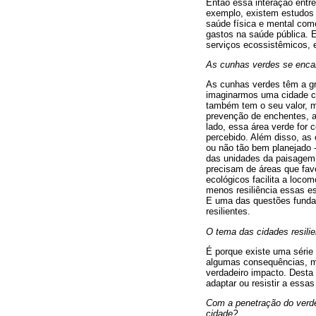
Então essa interação entre
exemplo, existem estudos 
saúde física e mental com
gastos na saúde pública. 
serviços ecossistêmicos, 
As cunhas verdes se enca
As cunhas verdes têm a gr
imaginarmos uma cidade co
também tem o seu valor, m
prevenção de enchentes, a
lado, essa área verde for 
percebido. Além disso, as
ou não tão bem planejado 
das unidades da paisagem 
precisam de áreas que fav
ecológicos facilita a loco
menos resiliência essas e
E uma das questões funda
resilientes.
O tema das cidades resili
É porque existe uma série
algumas consequências, ma
verdadeiro impacto. Desta 
adaptar ou resistir a essa
Com a penetração do verde
cidade?