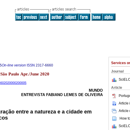
Services 
5
On-line version
ISSN
2317-6660
Journal
2 São Paulo Apr./June 2020
SciELO
-66602020000200005
Article
MUNDO
ENTREVISTA FABIANO LEMES DE OLIVEIRA
Portug
Article
Article
gração entre a natureza e a cidade em
icos
How to 
SciELO