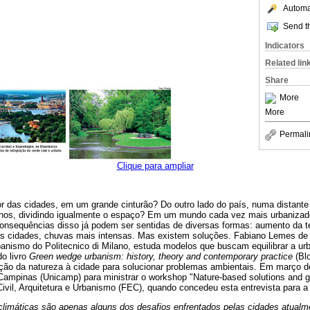
Automat
Send th
Indicators
Related lin
Share
More
More
Permali
Clique para ampliar
r das cidades, em um grande cinturão? Do outro lado do país, numa distante 
anos, dividindo igualmente o espaço? Em um mundo cada vez mais urbanizado
consequências disso já podem ser sentidas de diversas formas: aumento da t
as cidades, chuvas mais intensas. Mas existem soluções. Fabiano Lemes de Ol
banismo do Politecnico di Milano, estuda modelos que buscam equilibrar a u
o livro
Green wedge urbanism: history, theory and contemporary practice
(Blo
ção da natureza à cidade para solucionar problemas ambientais. Em março d
Campinas (Unicamp) para ministrar o workshop "Nature-based solutions and g
ivil, Arquitetura e Urbanismo (FEC), quando concedeu esta entrevista para 
limáticas são apenas alguns dos desafios enfrentados pelas cidades atualm