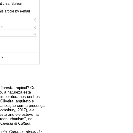
ic translation
is article by e-mail
ks
nk
floresta tropical? Ou
, a natureza está
emperatura nos centros
iveira, arquiteto e
rbanização com a presença
omsbury, 2017), ele
este ano ele esteve na
reen urbanism", na
a
Ciência & Cultura
.
ente. Como os níveis de