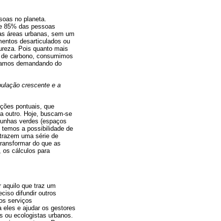
soas no planeta.
de 85% das pessoas
nas áreas urbanas, sem um
mentos desarticulados ou
ureza. Pois quanto mais
o de carbono, consumimos
estamos demandando do
ulação crescente e a
ções pontuais, que
ra outro. Hoje, buscam-se
cunhas verdes (espaços
 temos a possibilidade de
s trazem uma série de
 transformar do que as
 os cálculos para
 aquilo que traz um
ciso difundir outros
 os serviços
 eles e ajudar os gestores
s ou ecologistas urbanos.