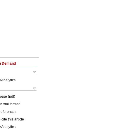
on Demand
 Analytics
uese (pdf)
 in xml format
 references
cite this article
 Analytics