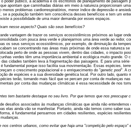
 o poder público, a academia e os escritórios de planejamento de paisagem p
que apontam que caminhadas diárias em meio à natureza proporcionam uma s
o menos problemas cardiorrespiratórios, menor índice de depressão e ansieda
E, se a população também tem consciência desses benefícios e tem um ente
existe a possibilidade de uma maior demanda por esses espaços.
ixam nesse aspecto? Quais são seus benefícios?
ande vantagem de trazer os serviços ecossistêmicos próximos ao lugar ond
nsolidada com pouca área verde e planejarmos uma área verde ao redor, com
as os seus serviços ecossistêmicos, por exemplo, de diminuição da tempera
cabam se concentrando nas áreas mais próximas de onde essa natureza se e
colocada perto de onde as pessoas vivem, dentro das cidades, o impacto posi
 cunhas verdes têm uma importância ambiental e ecológica muito grande. O c
- das cidades também leva à fragmentação das paisagens. E para uma série
é fundamental porque isso facilita sua movimentação. Essas espécies, terre
oreçam o crescimento populacional e o enriquecimento do "
genetic pool
". A 
moção de espécies e a sua diversidade genética local. Por outro lado, quanto
spécies terão, tornando mais fácil que se percam por conta de mudanças na
mentais por conta das mudanças climáticas é essa necessidade de nos tor
entes tem bastante destaque no seu livro. Por que temos que nos preocupar 
 de desafios associados às mudanças climáticas que ainda não entendemos 
s elas ainda vão se manifestar. Portanto, ainda não temos como saber sua 
forma, é fundamental pensarmos em cidades resilientes, espécies resiliente
s mudanças.
 nos centros urbanos, como evitar que haja uma "competição pelo espaço" e