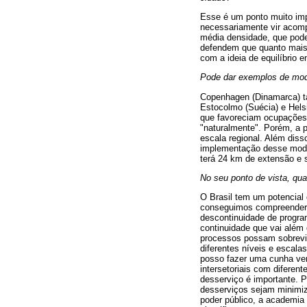
Esse é um ponto muito impo
necessariamente vir acom
média densidade, que pode
defendem que quanto mais 
com a ideia de equilíbrio 
Pode dar exemplos de mod
Copenhagen (Dinamarca) ta
Estocolmo (Suécia) e Hels
que favoreciam ocupações
"naturalmente". Porém, a 
escala regional. Além dis
implementação desse model
terá 24 km de extensão e
No seu ponto de vista, qua
O Brasil tem um potencial
conseguimos compreender q
descontinuidade de progra
continuidade que vai alé
processos possam sobrevive
diferentes níveis e escal
posso fazer uma cunha ver
intersetoriais com diferen
desserviço é importante. 
desserviços sejam minimiz
poder público, a academia