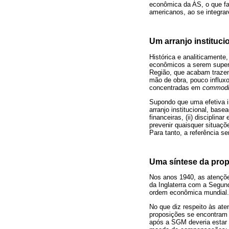
econômica da AS, o que fa
americanos, ao se integra
Um arranjo instituc
Histórica e analiticamente
econômicos a serem supera
Região, que acabam trazen
mão de obra, pouco influxo 
concentradas em
commodi
Supondo que uma efetiva 
arranjo institucional, ba
financeiras, (ii) disciplin
prevenir quaisquer situaç
Para tanto, a referência s
Uma síntese da pro
Nos anos 1940, as atençõe
da Inglaterra com a Segun
ordem econômica mundial.
No que diz respeito às at
proposições se encontram
após a SGM deveria estar 