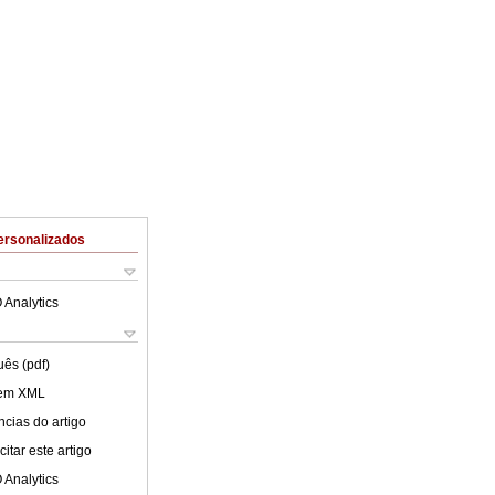
ersonalizados
 Analytics
uês (pdf)
 em XML
cias do artigo
itar este artigo
 Analytics