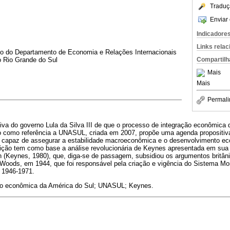
Traduç
Enviar 
Indicadore
Links rela
ado do Departamento de Economia e Relações Internacionais
Compartilh
o Rio Grande do Sul
Mais
Mais
Permali
iativa do governo Lula da Silva III de que o processo de integração econômica
o como referência a UNASUL, criada em 2007, propõe uma agenda propositiva
 capaz de assegurar a estabilidade macroeconômica e o desenvolvimento ec
ção tem como base a análise revolucionária de Keynes apresentada em sua 
on (Keynes, 1980), que, diga-se de passagem, subsidiou os argumentos britân
Woods, em 1944, que foi responsável pela criação e vigência do Sistema Mon
 1946-1971.
o econômica da América do Sul; UNASUL; Keynes.