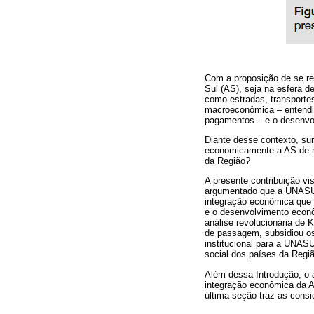
Com a proposição de se re
Sul (AS), seja na esfera d
como estradas, transportes
macroeconômica – entendid
pagamentos – e o desenvol
Diante desse contexto, sur
economicamente a AS de m
da Região?
A presente contribuição vis
argumentado que a UNASUL, 
integração econômica que 
e o desenvolvimento econô
análise revolucionária de
de passagem, subsidiou os
institucional para a UNAS
social dos países da Regiã
Além dessa Introdução, o 
integração econômica da A
última seção traz as consi