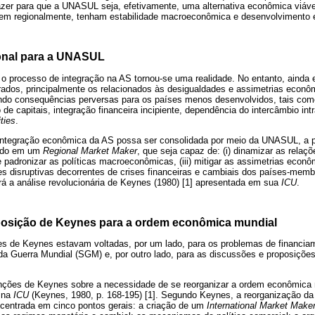
zer para que a UNASUL seja, efetivamente, uma alternativa econômica viável
rem regionalmente, tenham estabilidade macroeconômica e desenvolvimento 
ional para a UNASUL
, o processo de integração na AS tornou-se uma realidade. No entanto, ainda
dos, principalmente os relacionados às desigualdades e assimetrias econô
do consequências perversas para os países menos desenvolvidos, tais como
de capitais, integração financeira incipiente, dependência do intercâmbio int
ties
.
integração econômica da AS possa ser consolidada por meio da UNASUL, a 
seado em um
Regional Market Maker
, que seja capaz de: (i) dinamizar as relaç
ar e padronizar as políticas macroeconômicas, (iii) mitigar as assimetrias econôm
ões disruptivas decorrentes de crises financeiras e cambiais dos países-mem
erá a análise revolucionária de Keynes (1980) [1] apresentada em sua
ICU
.
posição de Keynes para a ordem econômica mundial
s de Keynes estavam voltadas, por um lado, para os problemas de financia
da Guerra Mundial (SGM) e, por outro lado, para as discussões e proposições
enções de Keynes sobre a necessidade de se reorganizar a ordem econômica 
 na
ICU
(Keynes, 1980, p. 168-195) [1]. Segundo Keynes, a reorganização d
centrada em cinco pontos gerais: a criação de um
International Market Make