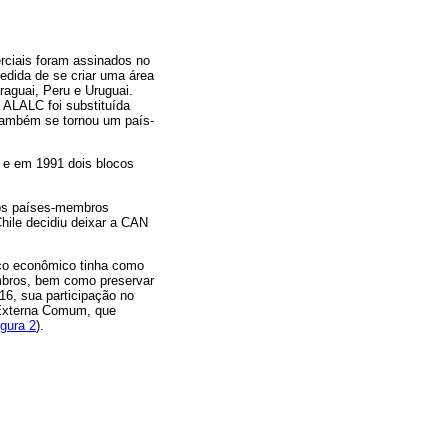
rciais foram assinados no
edida de se criar uma área
raguai, Peru e Uruguai.
ALALC foi substituída
também se tornou um país-
 e em 1991 dois blocos
jos países-membros
Chile decidiu deixar a CAN
oco econômico tinha como
embros, bem como preservar
6, sua participação no
 Externa Comum, que
igura 2
).