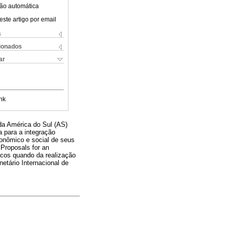
ão automática
este artigo por email
s
cionados
ar
nk
 da América do Sul (AS)
 para a integração
onômico e social de seus
Proposals for an
icos quando da realização
etário Internacional de