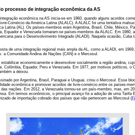
do processo de integração econômica da AS
e integração econômica na AS inicia-se em 1960, quando alguns acordos come
ivre-Comércio da América Latina (ALALC). A ALALC foi uma tentativa malsuc
ca Latina (AL). Os países-membros eram Argentina, Brasil, Chile, México, Pa
ia, Equador e Venezuela tornaram-se países-membros da ALALC. Em 1980, a 
ericana para o Desenvolvimento Integrado (ALADI). Naquela ocasião, Cuba 
osta de uma integração regional mais ampla da AL, como a ALADI, em 1969,
os: a Comunidade Andina de Nações (CAN) e o Mercosul.
 estabilizar economicamente e desenvolver socialmente a região andina, cu
ile, Colômbia, Equador, Peru e Venezuela. Em 1977, por motivos políticos, o 
também a deixou.
sinado por Argentina, Brasil, Paraguai e Uruguai, criou o Mercosul. Esse bl
bilidade econômica e promover acordos de livre-comércio entre os países-m
a das nações. Em 2012, a Venezuela tornou-se um país-membro, mas, em 201
nsa. Em termos econômicos, o principal avanço foi a adoção de uma Tarifa
nizado de importação cobrado dos países que não pertencem ao Mercosul (
F