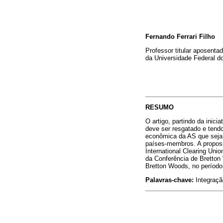
Fernando Ferrari Filho
Professor titular aposent
da Universidade Federal d
RESUMO
O artigo, partindo da inic
deve ser resgatado e tend
econômica da AS que seja
países-membros. A proposi
International Clearing Uni
da Conferência de Bretton 
Bretton Woods, no período
Palavras-chave:
Integraçã