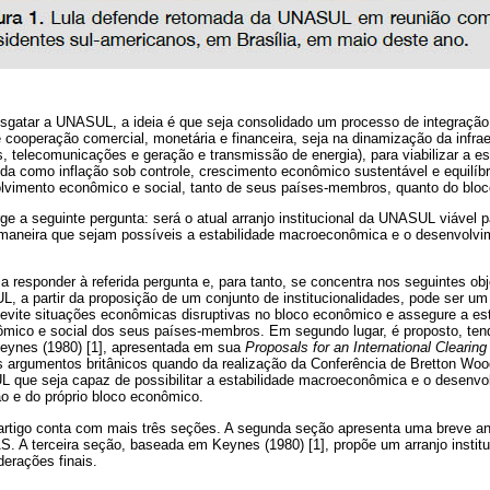
sgatar a UNASUL, a ideia é que seja consolidado um processo de integraçã
e cooperação comercial, monetária e financeira, seja na dinamização da infraes
, telecomunicações e geração e transmissão de energia), para viabilizar a es
a como inflação sob controle, crescimento econômico sustentável e equilíbri
vimento econômico e social, tanto de seus países-membros, quanto do bloco
ge a seguinte pergunta: será o atual arranjo institucional da UNASUL viável p
aneira que sejam possíveis a estabilidade macroeconômica e o desenvolvi
a responder à referida pergunta e, para tanto, se concentra nos seguintes obje
a partir da proposição de um conjunto de institucionalidades, pode ser um 
evite situações econômicas disruptivas no bloco econômico e assegure a e
mico e social dos seus países-membros. Em segundo lugar, é proposto, ten
 Keynes (1980) [1], apresentada em sua
Proposals for an International Clearing
 argumentos britânicos quando da realização da Conferência de Bretton Woo
UL que seja capaz de possibilitar a estabilidade macroeconômica e o desenv
o e do próprio bloco econômico.
artigo conta com mais três seções. A segunda seção apresenta uma breve aná
S. A terceira seção, baseada em Keynes (1980) [1], propõe um arranjo insti
derações finais.