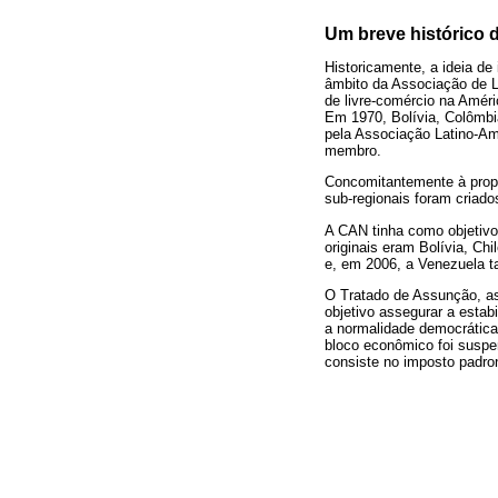
Um breve histórico 
Historicamente, a ideia d
âmbito da Associação de L
de livre-comércio na Améri
Em 1970, Bolívia, Colômb
pela Associação Latino-Am
membro.
Concomitantemente à prop
sub-regionais foram criad
A CAN tinha como objetivo
originais eram Bolívia, Ch
e, em 2006, a Venezuela 
O Tratado de Assunção, as
objetivo assegurar a esta
a normalidade democrátic
bloco econômico foi suspe
consiste no imposto padro