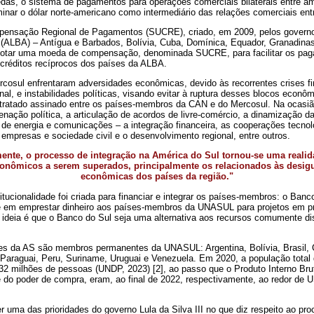
das, o sistema de pagamentos para operações comerciais bilaterais entre a
inar o dólar norte-americano como intermediário das relações comerciais ent
mpensação Regional de Pagamentos (SUCRE), criado, em 2009, pelos governo
(ALBA) – Antígua e Barbados, Bolívia, Cuba, Domínica, Equador, Granadinas
adotar uma moeda de compensação, denominada SUCRE, para facilitar os pa
 créditos recíprocos dos países da ALBA.
cosul enfrentaram adversidades econômicas, devido às recorrentes crises f
onal, e instabilidades políticas, visando evitar à ruptura desses blocos econôm
tratado assinado entre os países-membros da CAN e do Mercosul. Na ocasião,
ção política, a articulação de acordos de livre-comércio, a dinamização da i
de energia e comunicações – a integração financeira, as cooperações tecnol
e empresas e sociedade civil e o desenvolvimento regional, entre outros.
amente, o processo de integração na América do Sul tornou-se uma realid
onômicos a serem superados, principalmente os relacionados às desigu
econômicas dos países da região."
ucionalidade foi criada para financiar e integrar os países-membros: o Banco
e em emprestar dinheiro aos países-membros da UNASUL para projetos em p
a ideia é que o Banco do Sul seja uma alternativa aos recursos comumente di
es da AS são membros permanentes da UNASUL: Argentina, Bolívia, Brasil, C
Paraguai, Peru, Suriname, Uruguai e Venezuela. Em 2020, a população tot
2 milhões de pessoas (UNDP, 2023) [2], ao passo que o Produto Interno Brut
 do poder de compra, eram, ao final de 2022, respectivamente, ao redor de U
uma das prioridades do governo Lula da Silva III no que diz respeito ao pro