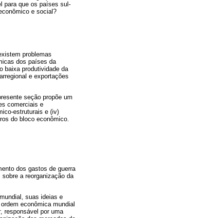
 para que os países sul-
econômico e social?
 existem problemas
micas dos países da
 baixa produtividade da
rarregional e exportações
presente seção propõe um
ões comerciais e
ico-estruturais e (iv)
bros do bloco econômico.
mento dos gastos de guerra
 sobre a reorganização da
mundial, suas ideias e
a ordem econômica mundial
r
, responsável por uma