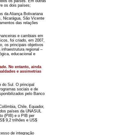
mbos os países. Em outras
re os dois países;
s da Aliança Bolivariana
, Nicarágua, São Vicente
gamentos das relações
inanceiras e cambiais em
icos, foi criado, em 2007,
 os principais objetivos
nfraestrutura regional –
ógica, educacional e
ade. No entanto, ainda
aldades e assimetrias
 do Sul. O principal
rogramas sociais e de
sponibilizados pelo Banco
olômbia, Chile, Equador,
al dos países da UNASUL
o (PIB) e o PIB per
S$ 9,2 trilhões e US$
cesso de integração