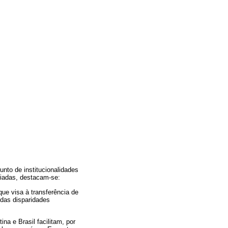
nto de institucionalidades
criadas, destacam-se:
ue visa à transferência de
 das disparidades
a e Brasil facilitam, por