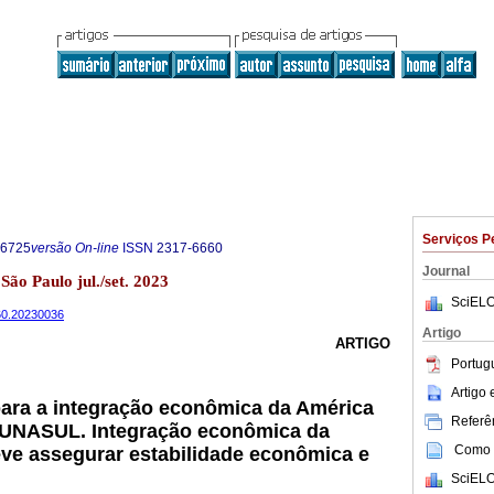
Serviços P
-6725
versão On-line
ISSN
2317-6660
Journal
 São Paulo jul./set. 2023
SciELO
660.20230036
Artigo
ARTIGO
Portug
Artigo
ara a integração econômica da América
Referên
a UNASUL. Integração econômica da
Como c
ve assegurar estabilidade econômica e
SciELO