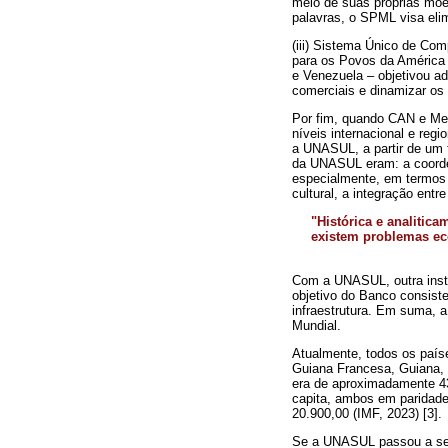
meio de suas próprias moe
palavras, o SPML visa elim
(iii) Sistema Único de Co
para os Povos da América 
e Venezuela – objetivou 
comerciais e dinamizar os
Por fim, quando CAN e Mer
níveis internacional e regi
a UNASUL, a partir de um 
da UNASUL eram: a coordena
especialmente, em termos 
cultural, a integração entr
"Histórica e analitic
existem problemas ec
Com a UNASUL, outra instit
objetivo do Banco consist
infraestrutura. Em suma, 
Mundial.
Atualmente, todos os país
Guiana Francesa, Guiana, 
era de aproximadamente 43
capita, ambos em paridade
20.900,00 (IMF, 2023) [3].
Se a UNASUL passou a ser 