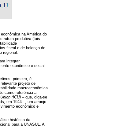
o econômica na América do
trutura produtiva (tais
tabilidade
os fiscal e de balanço de
 regional.
ara integrar
mento econômico e social
tivos: primeiro, é
relevante projeto de
stabilidade macroeconômica
do como referência a
 Union (ICU)
– que, diga-se
ds, em 1944 –, um arranjo
olvimento econômico e
lise histórica da
tucional para a UNASUL. A