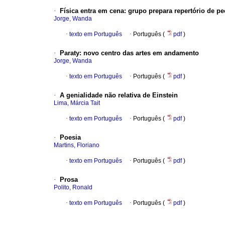
·
F
ísica
entra em cena
:
grupo prepara repertório de p
Jorge, Wanda
·
texto em Português
·
Português (
pdf
)
·
P
araty
:
novo centro das artes em andamento
Jorge, Wanda
·
texto em Português
·
Português (
pdf
)
·
A
genialidade não relativa de
E
instein
Lima, Márcia Tait
·
texto em Português
·
Português (
pdf
)
·
Poesia
Martins, Floriano
·
texto em Português
·
Português (
pdf
)
·
Prosa
Polito, Ronald
·
texto em Português
·
Português (
pdf
)