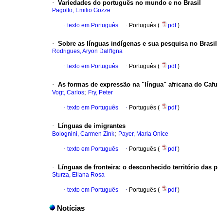
·
Variedades do português no mundo e no Brasil
Pagotto, Emilio Gozze
·
texto em Português
·
Português (
pdf
)
·
Sobre as línguas indígenas e sua pesquisa no Brasil
Rodrigues, Aryon Dall'Igna
·
texto em Português
·
Português (
pdf
)
·
As formas de expressão na "língua" africana do Caf
;
Vogt, Carlos
Fry, Peter
·
texto em Português
·
Português (
pdf
)
·
Línguas de imigrantes
;
Bolognini, Carmen Zink
Payer, Maria Onice
·
texto em Português
·
Português (
pdf
)
·
Línguas de fronteira
:
o desconhecido território das pr
Sturza, Eliana Rosa
·
texto em Português
·
Português (
pdf
)
Notícias