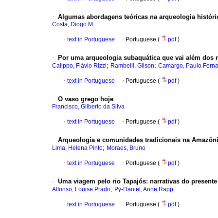
·
Algumas abordagens teóricas na arqueologia históric
Costa, Diogo M.
·
text in Portuguese
·
Portuguese (
pdf
)
·
Por uma arqueologia subaquática que vai além dos 
;
;
Calippo, Flávio Rizzi
Rambelli, Gilson
Camargo, Paulo Fern
·
text in Portuguese
·
Portuguese (
pdf
)
·
O vaso grego hoje
Francisco, Gilberto da Silva
·
text in Portuguese
·
Portuguese (
pdf
)
·
Arqueologia e comunidades tradicionais na Amazôn
;
Lima, Helena Pinto
Moraes, Bruno
·
text in Portuguese
·
Portuguese (
pdf
)
·
Uma viagem pelo rio Tapajós
:
narrativas do present
;
Alfonso, Louise Prado
Py‑Daniel, Anne Rapp
·
text in Portuguese
·
Portuguese (
pdf
)