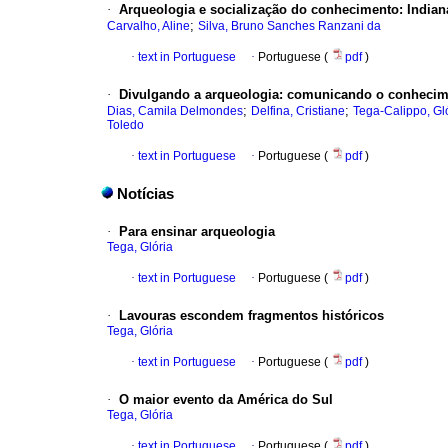
·
Arqueologia e socialização do conhecimento
:
Indian
;
Carvalho, Aline
Silva, Bruno Sanches Ranzani da
·
text in Portuguese
·
Portuguese (
pdf
)
·
Divulgando a arqueologia
:
comunicando o conhecime
;
;
Dias, Camila Delmondes
Delfina, Cristiane
Tega-Calippo, Gl
Toledo
·
text in Portuguese
·
Portuguese (
pdf
)
Notícias
·
Para ensinar arqueologia
Tega, Glória
·
text in Portuguese
·
Portuguese (
pdf
)
·
Lavouras escondem fragmentos históricos
Tega, Glória
·
text in Portuguese
·
Portuguese (
pdf
)
·
O maior evento da América do Sul
Tega, Glória
·
text in Portuguese
·
Portuguese (
pdf
)