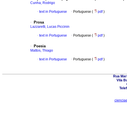
Cunha, Rodrigo
·
text in Portuguese
·
Portuguese (
pdf
)
·
Prosa
Lazzaretti, Lucas Piccinin
·
text in Portuguese
·
Portuguese (
pdf
)
·
Poesia
Mattos, Thiago
·
text in Portuguese
·
Portuguese (
pdf
)
Rua Mari
Vila B
Tele
ciencia