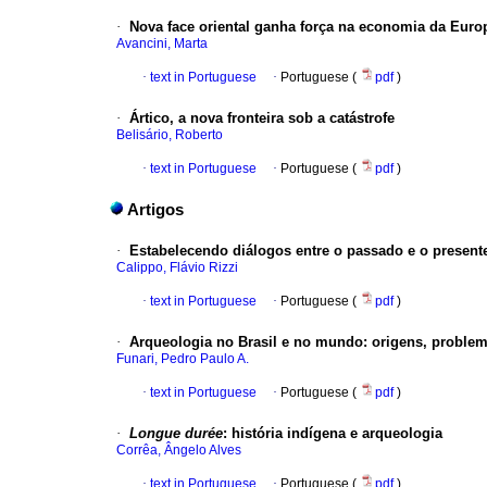
·
Nova face oriental ganha força na economia da Euro
Avancini, Marta
·
text in Portuguese
·
Portuguese (
pdf
)
·
Ártico, a nova fronteira sob a catástrofe
Belisário, Roberto
·
text in Portuguese
·
Portuguese (
pdf
)
Artigos
·
Estabelecendo diálogos entre o passado e o present
Calippo, Flávio Rizzi
·
text in Portuguese
·
Portuguese (
pdf
)
·
Arqueologia no Brasil e no mundo: origens, problem
Funari, Pedro Paulo A.
·
text in Portuguese
·
Portuguese (
pdf
)
·
Longue durée
:
história indígena e arqueologia
Corrêa, Ângelo Alves
·
text in Portuguese
·
Portuguese (
pdf
)