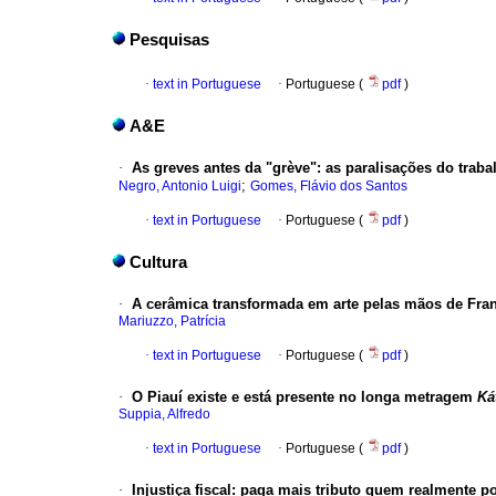
Pesquisas
·
text in Portuguese
·
Portuguese (
pdf
)
A&E
·
As greves antes da "grève"
:
as paralisações do traba
;
Negro, Antonio Luigi
Gomes, Flávio dos Santos
·
text in Portuguese
·
Portuguese (
pdf
)
Cultura
·
A cerâmica transformada em arte pelas mãos de Fra
Mariuzzo, Patrícia
·
text in Portuguese
·
Portuguese (
pdf
)
·
O Piauí existe e está presente no longa metragem
Ká
Suppia, Alfredo
·
text in Portuguese
·
Portuguese (
pdf
)
·
Injustiça fiscal
:
paga mais tributo quem realmente p