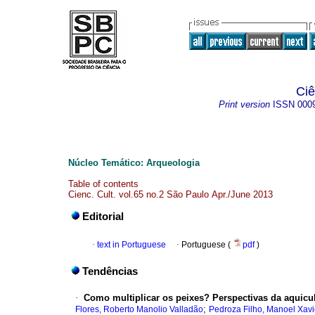
Ciê
Print version
ISSN
000
Núcleo Temático: Arqueologia
Table of contents
Cienc. Cult. vol.65 no.2 São Paulo Apr./June 2013
Editorial
·
text in Portuguese
·
Portuguese (
pdf
)
Tendências
·
Como multiplicar os peixes?
Perspectivas da aquicul
;
Flores, Roberto Manolio Valladão
Pedroza Filho, Manoel Xavi