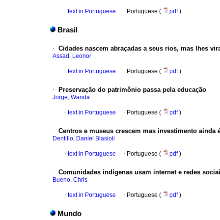
·
text in Portuguese
·
Portuguese (
pdf
)
Brasil
·
Cidades nascem abraçadas a seus rios, mas lhes vir
Assad, Leonor
·
text in Portuguese
·
Portuguese (
pdf
)
·
Preservação do patrimônio passa pela educação
Jorge, Wanda
·
text in Portuguese
·
Portuguese (
pdf
)
·
Centros e museus crescem mas investimento ainda é 
Dentillo, Daniel Blasioli
·
text in Portuguese
·
Portuguese (
pdf
)
·
Comunidades indígenas usam internet e redes sociais
Bueno, Chris
·
text in Portuguese
·
Portuguese (
pdf
)
Mundo