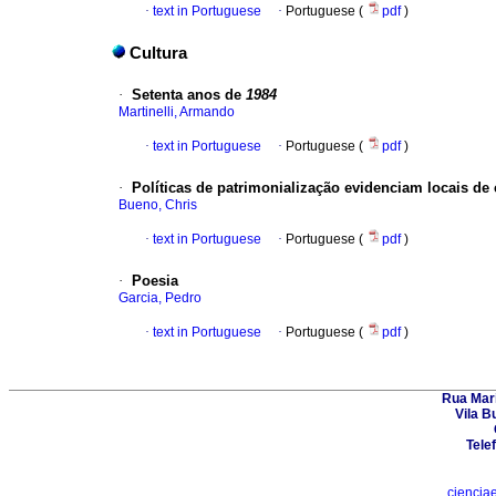
·
text in Portuguese
·
Portuguese (
pdf
)
Cultura
·
Setenta anos de
1984
Martinelli, Armando
·
text in Portuguese
·
Portuguese (
pdf
)
·
Políticas de patrimonialização evidenciam locais de c
Bueno, Chris
·
text in Portuguese
·
Portuguese (
pdf
)
·
Poesia
Garcia, Pedro
·
text in Portuguese
·
Portuguese (
pdf
)
Rua Mari
Vila B
Tele
ciencia