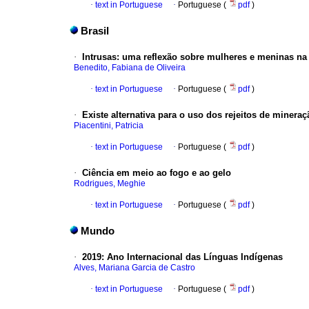
·
text in Portuguese
·
Portuguese (
pdf
)
Brasil
·
Intrusas
:
uma reflexão sobre mulheres e meninas na 
Benedito, Fabiana de Oliveira
·
text in Portuguese
·
Portuguese (
pdf
)
·
Existe alternativa para o uso dos rejeitos de minera
Piacentini, Patricia
·
text in Portuguese
·
Portuguese (
pdf
)
·
Ciência em meio ao fogo e ao gelo
Rodrigues, Meghie
·
text in Portuguese
·
Portuguese (
pdf
)
Mundo
·
2019
:
Ano Internacional das Línguas Indígenas
Alves, Mariana Garcia de Castro
·
text in Portuguese
·
Portuguese (
pdf
)