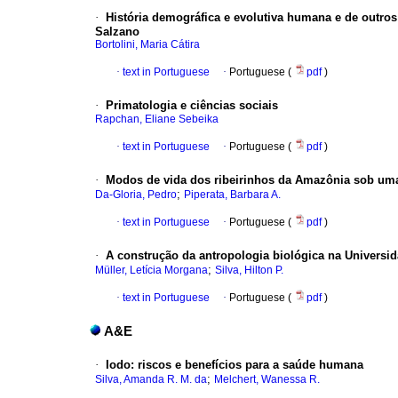
·
História demográfica e evolutiva humana e de outros
Salzano
Bortolini, Maria Cátira
·
text in Portuguese
·
Portuguese (
pdf
)
·
Primatologia e ciências sociais
Rapchan, Eliane Sebeika
·
text in Portuguese
·
Portuguese (
pdf
)
·
Modos de vida dos ribeirinhos da Amazônia sob um
;
Da-Gloria, Pedro
Piperata, Barbara A.
·
text in Portuguese
·
Portuguese (
pdf
)
·
A construção da antropologia biológica na Universi
;
Müller, Letícia Morgana
Silva, Hilton P.
·
text in Portuguese
·
Portuguese (
pdf
)
A&E
·
Iodo
:
riscos e benefícios para a saúde humana
;
Silva, Amanda R. M. da
Melchert, Wanessa R.