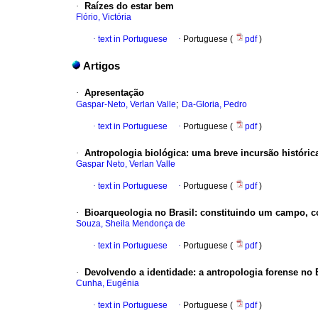
·
Raízes do estar bem
Flório, Victória
·
text in Portuguese
·
Portuguese (
pdf
)
Artigos
·
Apresentação
;
Gaspar-Neto, Verlan Valle
Da-Gloria, Pedro
·
text in Portuguese
·
Portuguese (
pdf
)
·
Antropologia biológica
:
uma breve incursão históric
Gaspar Neto, Verlan Valle
·
text in Portuguese
·
Portuguese (
pdf
)
·
Bioarqueologia no Brasil
:
constituindo um campo, c
Souza, Sheila Mendonça de
·
text in Portuguese
·
Portuguese (
pdf
)
·
Devolvendo a identidade
:
a antropologia forense no 
Cunha, Eugénia
·
text in Portuguese
·
Portuguese (
pdf
)