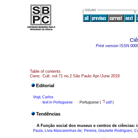
Ciê
Print version
ISSN
000
Table of contents
Cienc. Cult. vol.71 no.2 São Paulo Apr./June 2019
Editorial
Vogt, Carlos
·
text in Portuguese
·
Portuguese (
pdf
)
Tendências
·
A Função social dos museus e centros de ciências
:
;
;
Paula, Livia Mascarenhas de
Pereira, Grazielle Rodrigues
Co