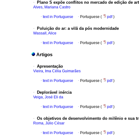
·
Plano S expõe conflitos no mercado de edição de art
Alves, Mariana Castro
·
text in Portuguese
·
Portuguese (
pdf
)
·
Poluição do ar
:
a vilã da pós modernidade
Wassall, Alice
·
text in Portuguese
·
Portuguese (
pdf
)
Artigos
·
Apresentação
Vieira, Ima Célia Guimarães
·
text in Portuguese
·
Portuguese (
pdf
)
·
Deplorável inércia
Veiga, José Eli da
·
text in Portuguese
·
Portuguese (
pdf
)
·
Os objetivos de desenvolvimento do milênio e sua tr
Roma, Júlio César
·
text in Portuguese
·
Portuguese (
pdf
)