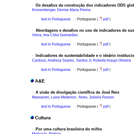
·
Os desafios da construção dos indicadores ODS glo
Kronemberger, Denise Maria Penna
·
text in Portuguese
·
Portuguese (
pdf
)
·
Abordagens e desafios no uso de indicadores de sus
Vieira, Ima Célia Guimarães
·
text in Portuguese
·
Portuguese (
pdf
)
·
Indicadores de sustentabilidade e o ideário instituci
;
Cardoso, Andreza Soares
Santos Jr, Roberto Araujo Oliveira
·
text in Portuguese
·
Portuguese (
pdf
)
A&E
·
A visão de divulgação científica de José Reis
;
Massarani, Luisa Medeiros
Alves, Juliana Passos
·
text in Portuguese
·
Portuguese (
pdf
)
Cultura
·
Por uma cultura brasileira do milho
Mariuzzo, Patricia