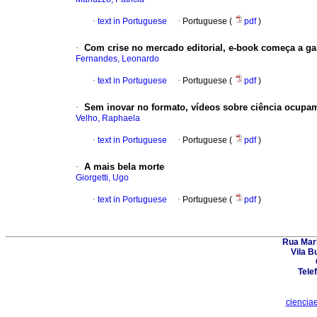
·
text in Portuguese
·
Portuguese (
pdf
)
·
Com crise no mercado editorial, e-book começa a g
Fernandes, Leonardo
·
text in Portuguese
·
Portuguese (
pdf
)
·
Sem inovar no formato, vídeos sobre ciência ocupam
Velho, Raphaela
·
text in Portuguese
·
Portuguese (
pdf
)
·
A mais bela morte
Giorgetti, Ugo
·
text in Portuguese
·
Portuguese (
pdf
)
Rua Mari
Vila B
Tele
ciencia