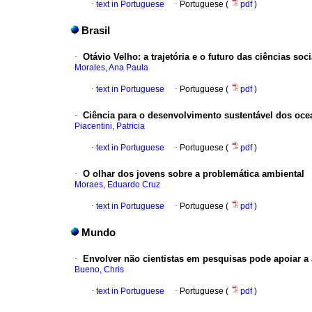
·
text in Portuguese
·
Portuguese (
pdf
)
Brasil
·
Otávio Velho
:
a trajetória e o futuro das ciências soc
Morales, Ana Paula
·
text in Portuguese
·
Portuguese (
pdf
)
·
Ciência para o desenvolvimento sustentável dos oc
Piacentini, Patricia
·
text in Portuguese
·
Portuguese (
pdf
)
·
O olhar dos jovens sobre a problemática ambiental
Moraes, Eduardo Cruz
·
text in Portuguese
·
Portuguese (
pdf
)
Mundo
·
Envolver não cientistas em pesquisas pode apoiar a
Bueno, Chris
·
text in Portuguese
·
Portuguese (
pdf
)