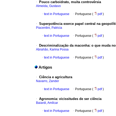
·
Pouco carboidrato, muita controvérsia
Almeida, Gustavo
·
text in Portuguese
·
Portuguese (
pdf
)
·
Superpotência exerce papel central na geopolít
Piacentini, Patricia
·
text in Portuguese
·
Portuguese (
pdf
)
·
Descriminalização da maconha
:
o que muda n
Abrahão, Karina Possa
·
text in Portuguese
·
Portuguese (
pdf
)
Artigos
·
Ciência e agricultura
Navarro, Zander
·
text in Portuguese
·
Portuguese (
pdf
)
·
Agronomia
:
vicissitudes de ser ciência
Baiardi, Amílcar
·
text in Portuguese
·
Portuguese (
pdf
)