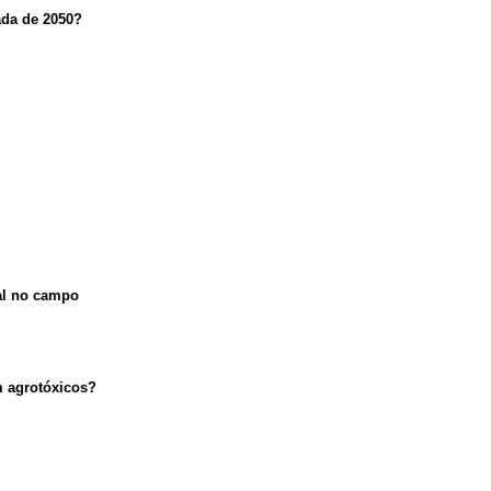
ada de 2050?
al no campo
m agrotóxicos?