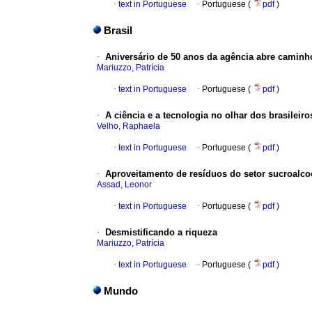
·
text in Portuguese
·
Portuguese (
pdf
)
Brasil
·
Aniversário de 50 anos da agência abre caminho 
Mariuzzo, Patrícia
·
text in Portuguese
·
Portuguese (
pdf
)
·
A ciência e a tecnologia no olhar dos brasileiro
Velho, Raphaela
·
text in Portuguese
·
Portuguese (
pdf
)
·
Aproveitamento de resíduos do setor sucroalco
Assad, Leonor
·
text in Portuguese
·
Portuguese (
pdf
)
·
Desmistificando a riqueza
Mariuzzo, Patrícia
·
text in Portuguese
·
Portuguese (
pdf
)
Mundo