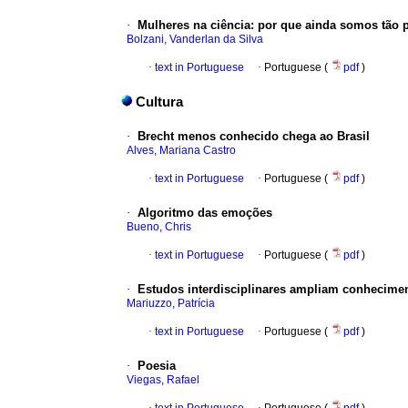
·
Mulheres na ciência
:
por que ainda somos tão 
Bolzani, Vanderlan da Silva
·
text in Portuguese
·
Portuguese (
pdf
)
Cultura
·
Brecht menos conhecido chega ao Brasil
Alves, Mariana Castro
·
text in Portuguese
·
Portuguese (
pdf
)
·
Algoritmo das emoções
Bueno, Chris
·
text in Portuguese
·
Portuguese (
pdf
)
·
Estudos interdisciplinares ampliam conhecimen
Mariuzzo, Patrícia
·
text in Portuguese
·
Portuguese (
pdf
)
·
Poesia
Viegas, Rafael