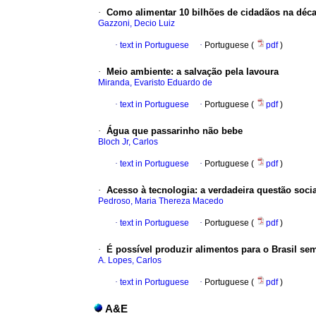
·
Como alimentar 10 bilhões de cidadãos na déc
Gazzoni, Decio Luiz
·
text in Portuguese
·
Portuguese (
pdf
)
·
Meio ambiente
:
a salvação pela lavoura
Miranda, Evaristo Eduardo de
·
text in Portuguese
·
Portuguese (
pdf
)
·
Água que passarinho não bebe
Bloch Jr, Carlos
·
text in Portuguese
·
Portuguese (
pdf
)
·
Acesso à tecnologia
:
a verdadeira questão soci
Pedroso, Maria Thereza Macedo
·
text in Portuguese
·
Portuguese (
pdf
)
·
É possível produzir alimentos para o Brasil se
A. Lopes, Carlos
·
text in Portuguese
·
Portuguese (
pdf
)
A&E