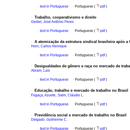
·
text in Portuguese
·
Portuguese (
pdf
)
·
Trabalho, cooperativismo e direito
Gediel, José Antônio Peres
·
text in Portuguese
·
Portuguese (
pdf
)
·
A atomização da estrutura sindical brasileira após a
Horn, Carlos Henrique
·
text in Portuguese
·
Portuguese (
pdf
)
·
Desigualdades de gênero e raça no mercado de traba
Abram, Laís
·
text in Portuguese
·
Portuguese (
pdf
)
·
Educação, trabalho e mercado de trabalho no Brasil
;
Fogaça, Azuete
Salm, Cláudio L.
·
text in Portuguese
·
Portuguese (
pdf
)
·
Previdência social e mercado de trabalho no Brasil
Delgado, Guilherme C.
·
text in Portuguese
·
Portuguese (
pdf
)