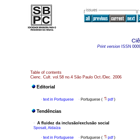
Ciê
Print version
ISSN
000
Table of contents
Cienc. Cult. vol.58 no.4 São Paulo Oct./Dec. 2006
Editorial
·
text in Portuguese
·
Portuguese (
pdf
)
Tendências
·
A fluidez da inclusão/exclusão social
Sposati, Aldaíza
·
text in Portuguese
·
Portuguese (
pdf
)