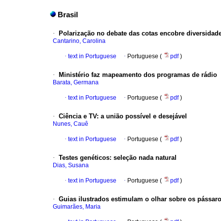
Brasil
·
Polarização no debate das cotas encobre diversidade
Cantarino, Carolina
·
text in Portuguese
·
Portuguese (
pdf
)
·
Ministério faz mapeamento dos programas de rádio
Barata, Germana
·
text in Portuguese
·
Portuguese (
pdf
)
·
Ciência e TV
:
a união possível e desejável
Nunes, Cauê
·
text in Portuguese
·
Portuguese (
pdf
)
·
Testes genéticos
:
seleção nada natural
Dias, Susana
·
text in Portuguese
·
Portuguese (
pdf
)
·
Guias ilustrados estimulam o olhar sobre os pássar
Guimarães, Maria