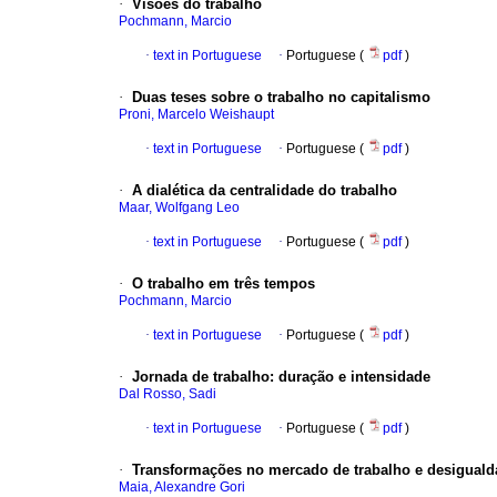
·
Visões do trabalho
Pochmann, Marcio
·
text in Portuguese
·
Portuguese (
pdf
)
·
Duas teses sobre o trabalho no capitalismo
Proni, Marcelo Weishaupt
·
text in Portuguese
·
Portuguese (
pdf
)
·
A dialética da centralidade do trabalho
Maar, Wolfgang Leo
·
text in Portuguese
·
Portuguese (
pdf
)
·
O trabalho em três tempos
Pochmann, Marcio
·
text in Portuguese
·
Portuguese (
pdf
)
·
Jornada de trabalho
:
duração e intensidade
Dal Rosso, Sadi
·
text in Portuguese
·
Portuguese (
pdf
)
·
Transformações no mercado de trabalho e desigualda
Maia, Alexandre Gori