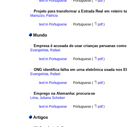
·
text in Portuguese
·
Portuguese (
pdf
)
·
Projeto para transformar a Estrada Real em roteiro tu
Mariuzzo, Patrícia
·
text in Portuguese
·
Portuguese (
pdf
)
Mundo
·
Empresa é acusada de usar crianças peruanas como
Evangelista, Rafael
·
text in Portuguese
·
Portuguese (
pdf
)
·
ONG identifica falha em urna eletrônica usada nos 
Evangelista, Rafael
·
text in Portuguese
·
Portuguese (
pdf
)
·
Emprego na Alemanha
:
procura-se
Lima, Juliana Schober
·
text in Portuguese
·
Portuguese (
pdf
)
Artigos