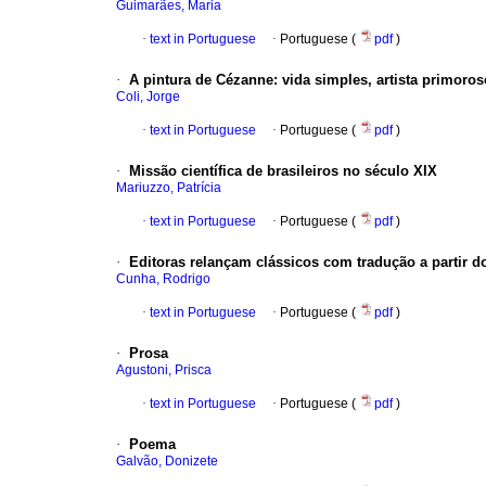
Guimarães, Maria
·
text in Portuguese
·
Portuguese (
pdf
)
·
A pintura de Cézanne
:
vida simples, artista primoros
Coli, Jorge
·
text in Portuguese
·
Portuguese (
pdf
)
·
Missão científica de brasileiros no século
XIX
Mariuzzo, Patrícia
·
text in Portuguese
·
Portuguese (
pdf
)
·
Editoras relançam clássicos com tradução a partir do
Cunha, Rodrigo
·
text in Portuguese
·
Portuguese (
pdf
)
·
Prosa
Agustoni, Prisca
·
text in Portuguese
·
Portuguese (
pdf
)
·
Poema
Galvão, Donizete