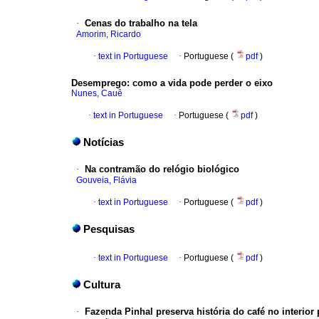
·
Cenas do trabalho na tela
Amorim, Ricardo
·
text in Portuguese
·
Portuguese (
pdf
)
Desemprego
:
como a vida pode perder o eixo
Nunes, Cauê
·
text in Portuguese
·
Portuguese (
pdf
)
Notícias
·
Na contramão do relógio biológico
Gouveia, Flávia
·
text in Portuguese
·
Portuguese (
pdf
)
Pesquisas
·
text in Portuguese
·
Portuguese (
pdf
)
Cultura
·
Fazenda Pinhal preserva história do café no interior 