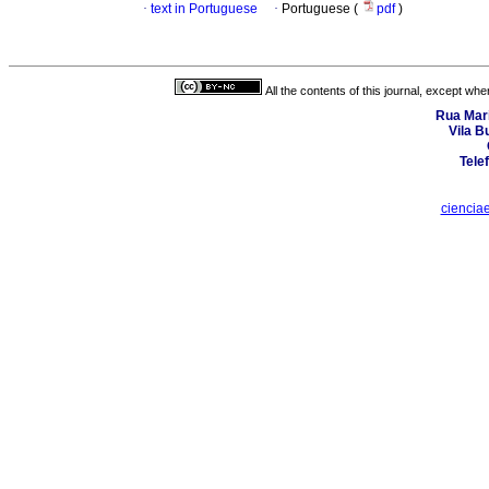
·
text in Portuguese
·
Portuguese (
pdf
)
All the contents of this journal, except wh
Rua Mari
Vila B
Tele
ciencia